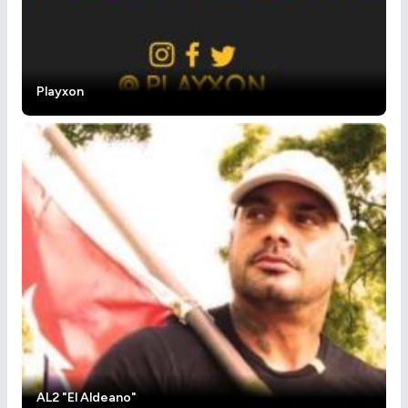
Playxon
AL2 "El Aldeano"