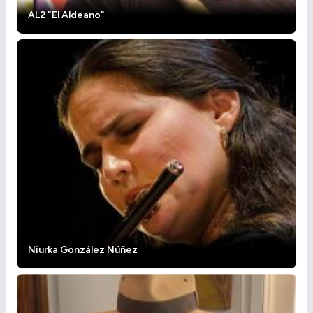
AL2 "El Aldeano"
Niurka González Núñez