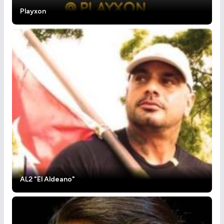
Playxon
AL2 "El Aldeano"