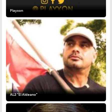
Playxon
AL2 "El Aldeano"