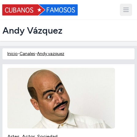
Andy Vázquez
Inicio
-
Canales
-
Andy vazquez
Artes, Actor, Sociedad