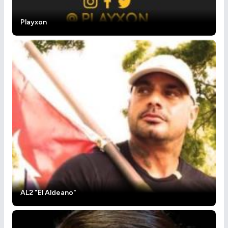
Playxon
AL2 "El Aldeano"