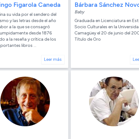
ngo Figarola Caneda
Bárbara Sánchez Nov
Baby
a su vida por el sendero del
smo y las letras desde el año
Graduada en Licenciatura en Es
abor a la que se consagró
Socio Culturales en la Universid
rrumpidamente desde 1876
Camagüey el 20 de junio del 20
o a la reseña y crítica de los
Título de Oro
ortantes libros ...
Leer más
Le