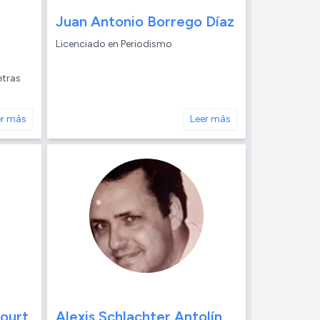
Juan Antonio Borrego Díaz
Licenciado en Periodismo
etras
er más
Leer más
ourt
Alexis Schlachter Antolín