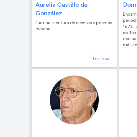
Aurelia Castillo de
Domi
González
Encamin
periodi
Fue una escritora de cuentos y poemas
1872, l
cubana
ininte
dedicad
más imp
Leer más