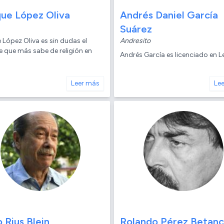
que López Oliva
Andrés Daniel García
Suárez
 López Oliva es sin dudas el
Andresito
 que más sabe de religión en
Andrés García es licenciado en L
Leer más
Le
 Rius Blein
Rolando Pérez Betanc