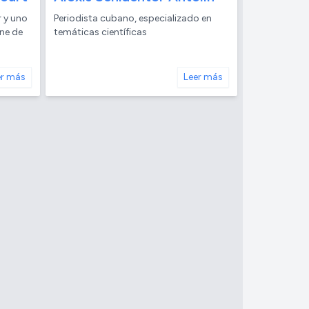
 y uno
Periodista cubano, especializado en
ine de
temáticas científicas
er más
Leer más