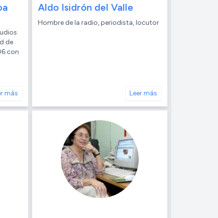
oa
Aldo Isidrón del Valle
Hombre de la radio, periodista, locutor
tudios
ad de
06 con
er más
Leer más