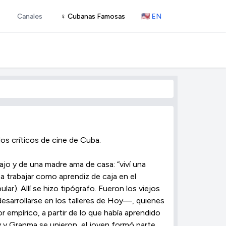
Canales
♀ Cubanas Famosas
🇺🇸 EN
os críticos de cine de Cuba.
bajo y de una madre ama de casa: “viví una
a trabajar como aprendiz de caja en el
lar). Allí se hizo tipógrafo. Fueron los viejos
esarrollarse en los talleres de Hoy—, quienes
or empírico, a partir de lo que había aprendido
 y Granma se unieron, el joven formó parte