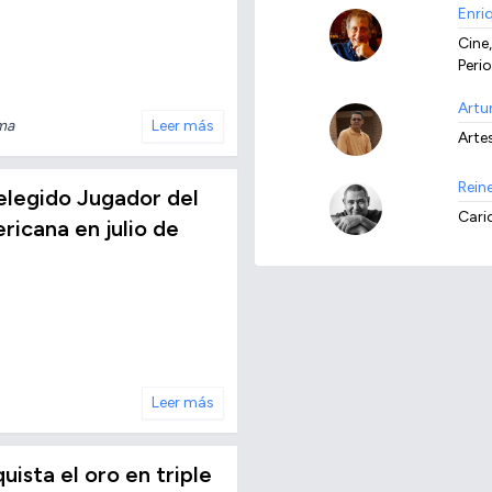
Enri
Cine,
Peri
Artu
ma
Leer más
Arte
Rein
elegido Jugador del
Cari
ricana en julio de
Leer más
ista el oro en triple