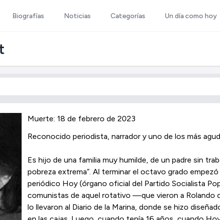
Biografías
Noticias
Categorías
Un día como hoy
t
Muerte: 18 de febrero de 2023
Reconocido periodista, narrador y uno de los más agud
Es hijo de una familia muy humilde, de un padre sin tra
pobreza extrema”. Al terminar el octavo grado empezó 
periódico Hoy (órgano oficial del Partido Socialista Popu
comunistas de aquel rotativo —que vieron a Rolando d
lo llevaron al Diario de la Marina, donde se hizo diseñad
en las cajas. Luego, cuando tenía 16 años, cuando Hoy