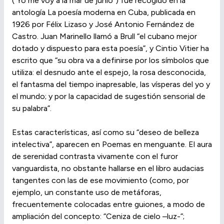
(“Yo me voy a la mar de junio”) fue recogido en la
antología La poesía moderna en Cuba, publicada en
1926 por Félix Lizaso y José Antonio Fernández de
Castro. Juan Marinello llamó a Brull “el cubano mejor
dotado y dispuesto para esta poesía”, y Cintio Vitier ha
escrito que “su obra va a definirse por los símbolos que
utiliza: el desnudo ante el espejo, la rosa desconocida,
el fantasma del tiempo inapresable, las vísperas del yo y
el mundo; y por la capacidad de sugestión sensorial de
su palabra”.
Estas características, así como su “deseo de belleza
intelectiva”, aparecen en Poemas en menguante. El aura
de serenidad contrasta vivamente con el furor
vanguardista, no obstante hallarse en el libro audacias
tangentes con las de ese movimiento (como, por
ejemplo, un constante uso de metáforas,
frecuentemente colocadas entre guiones, a modo de
ampliación del concepto: “Ceniza de cielo –luz-”;