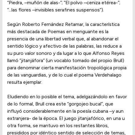
“Piedra, –muñón de alas-”; “El polvo –ceniza etérea-”;
“...las flores –invisibles serafines suspensos”).
Según Roberto Fernández Retamar, la característica
más destacada de Poemas en menguante es la
presencia de una libertad verbal que, al abandonar el
sentido lógico y afectivo de las palabras, las reduce a
su puro valor sonoro y da lugar a lo que Alfonso Reyes
llamó “jitanjáfora” (un vocablo tomado del propio Brull)
para denominar cierta manifestación tropológica propia
de las vanguardias, y de lo cual el poema Verdehalago
resulta ejemplar.
Eludiendo en lo posible el tema, adelgazándolo en favor
de lo formal, Brull crea este “gorgojeo bucal”, que
influyó considerablemente en la poesía cubana –y aun
extranjera- de la época. El juego jitanjafórico, en una u
otra forma, se mantuvo en los restantes libros,
presididos por idéntico sentido de selección de temas,