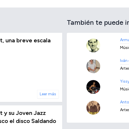
También te puede i
t, una breve escala
Arma
Músi
Iván 
Arte
Yiss
Músi
Leer más
Anto
Arte
t y su Joven Jazz
sco el disco Saldando