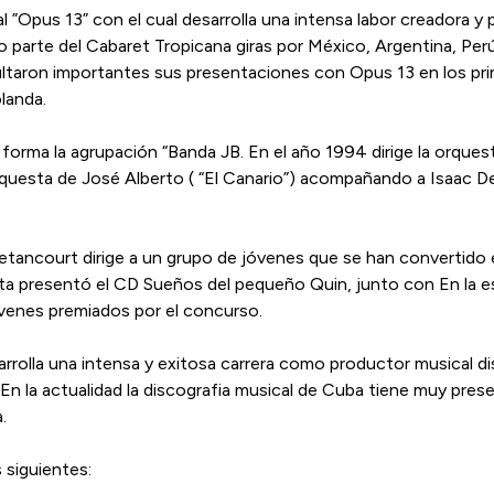
l ”Opus 13” con el cual desarrolla una intensa labor creadora 
parte del Cabaret Tropicana giras por México, Argentina, Perú, 
ultaron importantes sus presentaciones con Opus 13 en los prim
landa.
forma la agrupación “Banda JB. En el año 1994 dirige la orque
 orquesta de José Alberto ( “El Canario”) acompañando a Isaac 
tancourt dirige a un grupo de jóvenes que se han convertido e
sta presentó el CD Sueños del pequeño Quin, junto con En la esp
óvenes premiados por el concurso.
rrolla una intensa y exitosa carrera como productor musical d
En la actualidad la discografia musical de Cuba tiene muy pres
.
 siguientes: