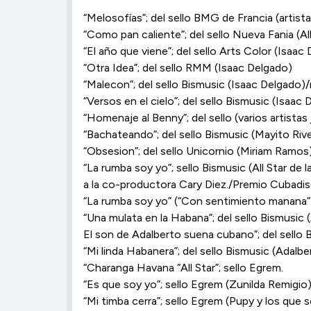
“Melosofías”; del sello BMG de Francia (artist
“Como pan caliente”; del sello Nueva Fania (Al
“El año que viene”; del sello Arts Color (Isaac
“Otra Idea”; del sello RMM (Isaac Delgado)
“Malecon”; del sello Bismusic (Isaac Delgado
“Versos en el cielo”; del sello Bismusic (Isaac 
“Homenaje al Benny”; del sello (varios artistas
“Bachateando”; del sello Bismusic (Mayito Rive
“Obsesion”; del sello Unicornio (Miriam Ramo
“La rumba soy yo”; sello Bismusic (All Star de
a la co-productora Cary Diez./Premio Cubadis
“La rumba soy yo” (“Con sentimiento manana”);
“Una mulata en la Habana”; del sello Bismusic 
El son de Adalberto suena cubano”; del sello 
“Mi linda Habanera”; del sello Bismusic (Adalb
“Charanga Havana “All Star”; sello Egrem.
“Es que soy yo”; sello Egrem (Zunilda Remigio)
“Mi timba cerra”; sello Egrem (Pupy y los que 