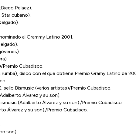
a:Diego Pelaez).
l Star cubano).
 Delgado).
)/nominado al Grammy Latino 2001.
Delgado).
 jóvenes).
ra).
s)/Premio Cubadisco.
 la rumba), disco con el que obtiene Premio Gramy Latino de 200
co.
 sello Bismusic (varios artistas)/Premio Cubadisco.
(Adalberto Álvarez y su son).
Bismusic (Adalberto Álvarez y su son)./Premio Cubadisco.
erto Álvarez y su son)./Premio Cubadisco.
.
son son).