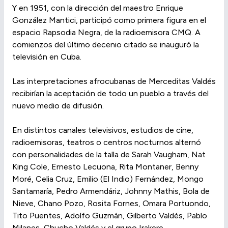
Y en 1951, con la dirección del maestro Enrique
González Mantici, participó como primera figura en el
espacio Rapsodia Negra, de la radioemisora CMQ. A
comienzos del último decenio citado se inauguró la
televisión en Cuba.
Las interpretaciones afrocubanas de Merceditas Valdés
recibirían la aceptación de todo un pueblo a través del
nuevo medio de difusión.
En distintos canales televisivos, estudios de cine,
radioemisoras, teatros o centros nocturnos alternó
con personalidades de la talla de Sarah Vaugham, Nat
King Cole, Ernesto Lecuona, Rita Montaner, Benny
Moré, Celia Cruz, Emilio (El Indio) Fernández, Mongo
Santamaría, Pedro Armendáriz, Johnny Mathis, Bola de
Nieve, Chano Pozo, Rosita Fornes, Omara Portuondo,
Tito Puentes, Adolfo Guzmán, Gilberto Valdés, Pablo
Milanes, Chucho Valdés y el grupo Irakere.