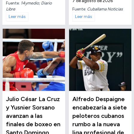
7 de agosto de 2026
Fuente:
14ymedio; Diario
Libre
Fuente:
Cuballama Noticias
Leer más
Leer más
Julio César La Cruz
Alfredo Despaigne
y Yusnier Sorsano
encabezaría a siete
avanzan a las
peloteros cubanos
finales de boxeo en
rumbo a la nueva
Santo Domingo
liga profesional de