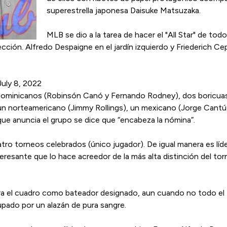
superestrella japonesa Daisuke Matsuzaka.
MLB se dio a la tarea de hacer el "All Star" de tod
ección. Alfredo Despaigne en el jardín izquierdo y Friederich 
uly 8, 2022
dominicanos (Robinsón Canó y Fernando Rodney), dos boricuas 
 un norteamericano (Jimmy Rollings), un mexicano (Jorge Cantú
que anuncia el grupo se dice que “encabeza la nómina”.
atro torneos celebrados (único jugador). De igual manera es líd
eresante que lo hace acreedor de la más alta distinción del tor
ra el cuadro como bateador designado, aun cuando no todo el 
upado por un alazán de pura sangre.