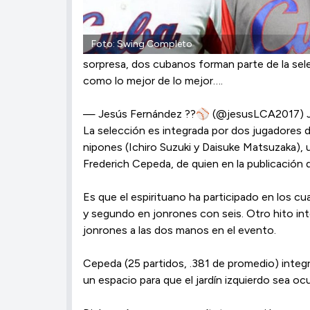
Foto: Swing Completo
sorpresa, dos cubanos forman parte de la sel
como lo mejor de lo mejor….
— Jesús Fernández ??⚾️ (@jesusLCA2017) J
La selección es integrada por dos jugadores 
nipones (Ichiro Suzuki y Daisuke Matsuzaka),
Frederich Cepeda, de quien en la publicación 
Es que el espirituano ha participado en los cu
y segundo en jonrones con seis. Otro hito int
jonrones a las dos manos en el evento.
Cepeda (25 partidos, .381 de promedio) integ
un espacio para que el jardín izquierdo sea oc