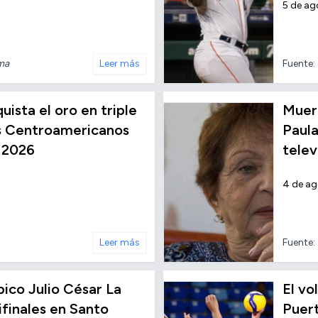
5 de ag
nma
Leer más
Fuente:
ista el oro en triple
Muere
os Centroamericanos
Paula
 2026
telev
4 de a
Leer más
Fuente:
ico Julio César La
El vo
finales en Santo
Puert