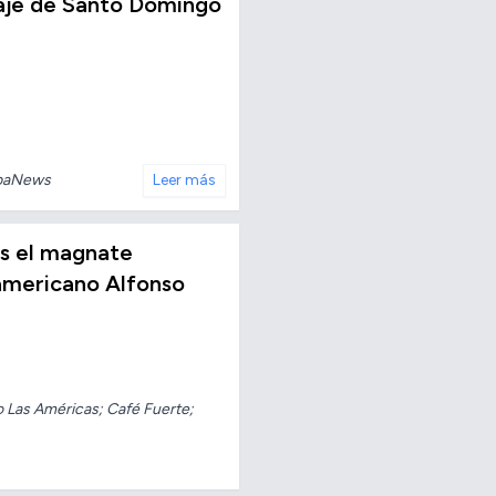
taje de Santo Domingo
baNews
Leer más
os el magnate
americano Alfonso
o Las Américas; Café Fuerte;