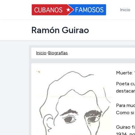
Inicio
Ramón Guirao
Inicio
-
Biografías
Muerte: 
Poeta cu
destacan
Para muc
Como si 
Guirao f
1934, no