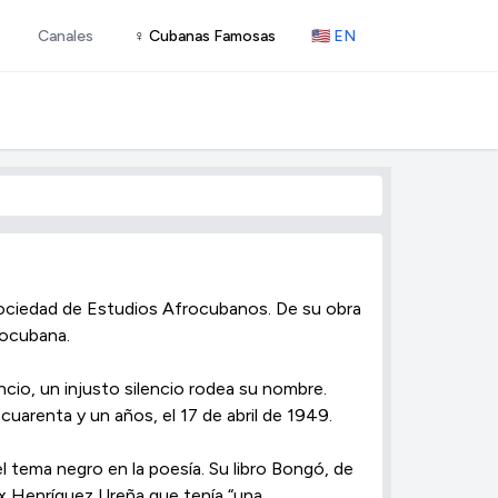
Canales
♀ Cubanas Famosas
🇺🇸 EN
Sociedad de Estudios Afrocubanos. De su obra
rocubana.
io, un injusto silencio rodea su nombre.
cuarenta y un años, el 17 de abril de 1949.
l tema negro en la poesía. Su libro Bongó, de
Max Henríquez Ureña que tenía “una