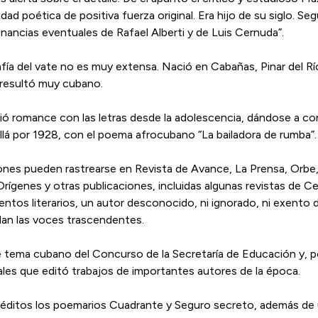
dad poética de positiva fuerza original. Era hijo de su siglo. S
nancias eventuales de Rafael Alberti y de Luis Cernuda”.
afía del vate no es muy extensa. Nació en Cabañas, Pinar del Río
resultó muy cubano.
ió romance con las letras desde la adolescencia, dándose a co
allá por 1928, con el poema afrocubano “La bailadora de rumba”.
ones pueden rastrearse en Revista de Avance, La Prensa, Orbe, 
rígenes y otras publicaciones, incluidas algunas revistas de
uentos literarios, un autor desconocido, ni ignorado, ni exento 
dan las voces trascendentes.
 tema cubano del Concurso de la Secretaría de Educación y, po
ales que editó trabajos de importantes autores de la época.
 inéditos los poemarios Cuadrante y Seguro secreto, además de 