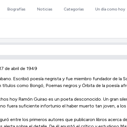
Biografías
Noticias
Categorías
Un día como hoy
17 de abril de 1949
bano. Escribió poesía negrista y fue miembro fundador de la 
 títulos como Bongó, Poemas negros y Órbita de la poesía af
hos hoy Ramón Guirao es un poeta desconocido. Un gran silenc
no fuera suficiente infortunio el haber muerto tan joven, a los 
iguró entre los primeros autores que publicaron libros acerca de
s alerta sobre el detalle. De él apuntó el crítico y estudioso 