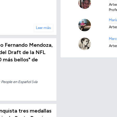
Artes
Prof
Marí
Artes
Leer más
Merc
no Fernando Mendoza,
Artes
del Draft de la NFL
0 más bellos" de
 People en Español (vía
conquista tres medallas