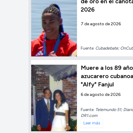
de oro en el cano
2026
7 de agosto de 2026
Fuente:
Cubadebate; OnCu
Muere a los 89 añ
azucarero cubano
"Alfy" Fanjul
6 de agosto de 2026
Fuente:
Telemundo 51; Diari
DR1.com
Leer más