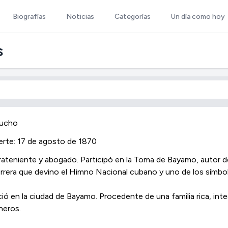
Biografías
Noticias
Categorías
Un día como hoy
s
rucho
rte: 17 de agosto de 1870
rateniente y abogado. Participó en la Toma de Bayamo, autor d
rrera que devino el Himno Nacional cubano y uno de los símbolo
ió en la ciudad de Bayamo. Procedente de una familia rica, int
neros.