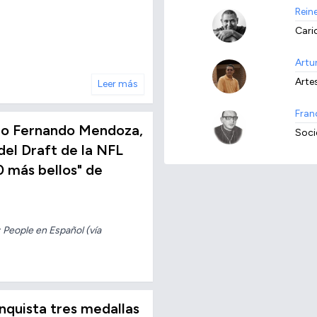
Rein
Cari
Artu
Arte
Leer más
Fran
no Fernando Mendoza,
Soci
del Draft de la NFL
0 más bellos" de
 People en Español (vía
conquista tres medallas