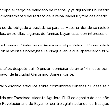
 ocupó el cargo de delegado de Marina, y ya figuró en un listad
 acuchillamiento del retrato de la reina Isabel II y fue designad
ia se vio obligado a trasladarse para La Habana, donde se radi
es; entre ellas, algunas de familias bayamesas con intereses en 
 y Domingo Guillermo de Arozarena, el periódico El Correo de la
n la revista siboneyista La Piragua, en la cual aparecieron «Exc
 años después sufrió prisión domiciliar durante 14 meses por esc
mayor de la ciudad Gerónimo Suárez Ronte.
tar y escribió artículos sobre costumbres cubanas. Su casa se 
idida por Francisco Vicente Aguilera. El 13 de agosto de ese 
 Revolucionario de Bayamo, centro aglutinador de los trabajos c