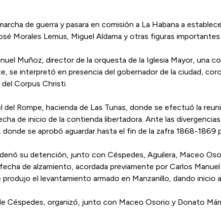
marcha de guerra y pasara en comisión a La Habana a establecer
 José Morales Lemus, Miguel Aldama y otras figuras importantes 
nuel Muñoz, director de la orquesta de la Iglesia Mayor, una 
nte, se interpretó en presencia del gobernador de la ciudad, co
 del Corpus Christi.
el del Rompe, hacienda de Las Tunas, donde se efectuó la reu
echa de inicio de la contienda libertadora. Ante las divergencias
 donde se aprobó aguardar hasta el fin de la zafra 1868-1869 par
la ordenó su detención, junto con Céspedes, Aguilera, Maceo O
 fecha de alzamiento, acordada previamente por Carlos Manuel 
e produjo el levantamiento armado en Manzanillo, dando inicio 
nto de Céspedes, organizó, junto con Maceo Osorio y Donato Má