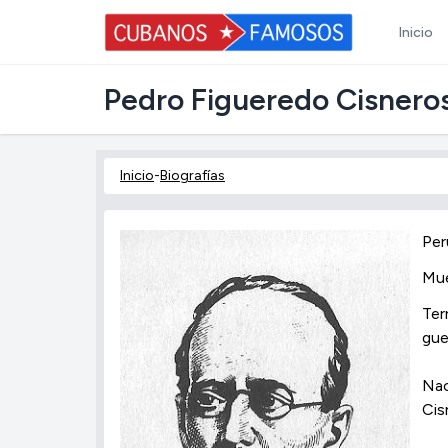
Inicio
Pedro Figueredo Cisnero
Inicio
-
Biografías
Pe
Mue
Ter
gue
Nac
Cis