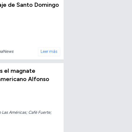
taje de Santo Domingo
baNews
Leer más
os el magnate
americano Alfonso
o Las Américas; Café Fuerte;