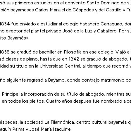
só sus primeros estudios en el convento Santo Domingo de su 
bién bayameses Carlos Manuel de Céspedes y del Castillo y Fr
1834 fue enviado a estudiar al colegio habanero Carraguao, don
o director del plantel privado José de la Luz y Caballero. Por su
lito Bayamés».
1838 se graduó de bachiller en Filosofía en ese colegio. Viajó 
só clases de piano, hasta que en 1842 se graduó de abogado, t
alidad su título en la Universidad Central, al tiempo que recorrió
año siguiente regresó a Bayamo, donde contrajo matrimonio c
Príncipe la incorporación de su título de abogado, mientras su p
a en todos los pleitos. Cuatro años después fue nombrado alca
spedes, la sociedad La Filarmónica, centro cultural bayamés q
quín Palma y José María Izaguirre.