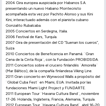
2004 Gira europea auspiciada por Habanos S.A.
presentando un nuevo Habano Montecristo
acompañada esta vez por Pachito Alonso y sus Kini
Kini, interactuado además con el pianista cubano
Gonzalito Rubalcaba.
2005 Conciertos en Serdegna, Italia.
2006 Festival de Kars, Turquía.
2007 Gira de presentación del CD “Suenan los cueros”,
Suiza
2010 Conciertos de Beneficencia en Panamá. ¨Gran
Cena de la Cinta Roja¨, con la Fundación PROBIDSIDA.
2011 Conciertos sobre el crucero finlandés ¨Amorella¨
(Mar Báltico), de la compañía finlandesa Viking Line.
2011 Gran concierto en Wynwood Walls a propósito del
¨Global Cuba Fest¨ en Miami, EUA. Invitada por las
fundaciones Miami Light Project y FUNDARTE.
2011 European Tour ¨Havana Cultura Band¨, noviembre
17-26. Holanda, Inglaterra, Francia, Alemania, Turquía.
2012 European Tour ¨Havana Cultura Band¨, abril 16-20.