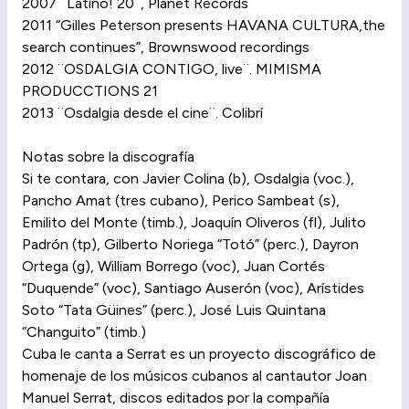
2007 ¨Latino! 20¨, Planet Records
2011 “Gilles Peterson presents HAVANA CULTURA,the
search continues”, Brownswood recordings
2012 ¨OSDALGIA CONTIGO, live¨. MIMISMA
PRODUCCTIONS 21
2013 ¨Osdalgia desde el cine¨. Colibrí
Notas sobre la discografía
Si te contara, con Javier Colina (b), Osdalgia (voc.),
Pancho Amat (tres cubano), Perico Sambeat (s),
Emilito del Monte (timb.), Joaquín Oliveros (fl), Julito
Padrón (tp), Gilberto Noriega “Totó” (perc.), Dayron
Ortega (g), William Borrego (voc), Juan Cortés
“Duquende” (voc), Santiago Auserón (voc), Arístides
Soto “Tata Güines” (perc.), José Luis Quintana
“Changuito” (timb.)
Cuba le canta a Serrat es un proyecto discográfico de
homenaje de los músicos cubanos al cantautor Joan
Manuel Serrat, discos editados por la compañía