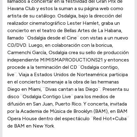
llamados a concertar en la festividad del Gran Prix de
Havana Club y estos la suman a su página web como
artista de su catálogo. Osdalgia, bajo la dirección del
realizador cinematográfico Lester Hamlet, graba un
concierto en el teatro de Bellas Artes de La Habana,
llamado ¨Osdalgia desde el Cine¨ con vistas a un nuevo
CD/DVD. Luego, en colaboración con la boricua,
Carmenchi García, Osdalgia crea su sello de producción
independiente MIMISMAPRODUCTIONS21 y entonces
procede a la terminación del CD ¨Osdalgia contigo,
live¨. Viaja a Estados Unidos de Norteamérica: participa
en el concierto homenaje a la obra de las hermanas
Diego en Miami, ¨Divas cantan a las Diego¨. Presenta su
disco ¨Osdalgia Contigo Live¨ para los medios de
difusión en San Juan, Puerto Rico. Y concerta, invitada
por la Academia de Música de Brooklyn (BAM), en BAM
Opera House dentro del espectáculo ¨Red Hot+Cuba¨
de BAM en New York.