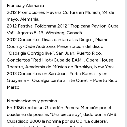
Francia y Alemania.
2012 Promociones Havana Cultura en Münich, 24 de
mayo, Alemania.
2012 Festival Folklorama 2012 ¨Tropicana Pavilion Cuba
Va!¨. Agosto 5-18, Winnipeg, Canadá.
2012 Concierto ¨Divas cantan a las Diego¨, Miami
County-Dade Auditorio. Presentación del disco
¨Osdalgia Contigo live¨, San Juan, Puerto Rico.
Conciertos ¨Red Hot+Cuba de BAM¨, Opera House
Theatre, Academia de Música de Brooklyn, New York.
2013 Conciertos en San Juan -Yerba Buena-, y en
Guayama - ¨Osdalgia canta a Tite Curet¨- Puerto Rico.
Marzo.
Nominaciones y premios
En 1986 recibe un Galardón Primera Mención por el
cuaderno de poesías “Una pieza soy”, dado por la AHS.
Cubadisco 2000 la nomina por su CD “La culebra”.