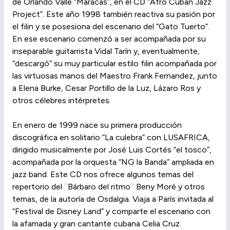
de Orlando Valle “Maracas”, en el CD “Afro Cuban Jazz
Project”. Este año 1998 también reactiva su pasión por
el filin y se posesiona del escenario del “Gato Tuerto”.
En ese escenario comenzó a ser acompañada por su
inseparable guitarrista Vidal Tarín y, eventualmente,
“descargó” su muy particular estilo filin acompañada por
las virtuosas manos del Maestro Frank Fernandez, junto
a Elena Burke, Cesar Portillo de la Luz, Lázaro Ros y
otros célebres intérpretes.
En enero de 1999 nace su primera producción
discográfica en solitario “La culebra” con LUSAFRICA,
dirigido musicalmente por José Luis Cortés “el tosco”,
acompañada por la orquesta “NG la Banda” ampliada en
jazz band. Este CD nos ofrece algunos temas del
repertorio del ¨Bárbaro del ritmo¨ Beny Moré y otros
temas, de la autoría de Osdalgia. Viaja a París invitada al
“Festival de Disney Land” y comparte el escenario con
la afamada y gran cantante cubana Celia Cruz.