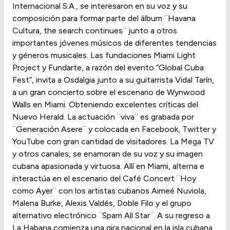
Internacional S.A., se interesaron en su voz y su
composición para formar parte del álbum ¨Havana
Cultura, the search continues¨ junto a otros
importantes jóvenes músicos de diferentes tendencias
y géneros musicales. Las fundaciones Miami Light
Project y Fundarte, a razón del evento “Global Cuba
Fest”, invita a Osdalgia junto a su guitarrista Vidal Tarín,
a un gran concierto sobre el escenario de Wynwood
Walls en Miami. Obteniendo excelentes críticas del
Nuevo Herald. La actuación ¨viva¨ es grabada por
¨Generación Asere¨ y colocada en Facebook, Twitter y
YouTube con gran cantidad de visitadores. La Mega TV
y otros canales, se enamoran de su voz y su imagen
cubana apasionada y virtuosa. Allí en Miami, alterna e
interactúa en el escenario del Café Concert ¨Hoy
como Ayer¨ con los artistas cubanos Aimeé Nuviola,
Malena Burke, Alexis Valdés, Doble Filo y el grupo
alternativo electrónico ¨Spam All Star¨. A su regreso a
La Habana comienza una gira nacional en la isla cubana