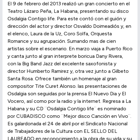
El 9 de febrero del 2013 realizó un gran concierto en el
Teatro Lázaro Peña, La Habana, presentando su disco
Osdalgia Contigo life. Para este contó con el guión y
dirección del actor y director Osvaldo Doimeadiós y, en
el elenco, Laura de la Uz, Coro Solfa, Orquesta
Romance y su agrupación. Sumando mas de cien
artistas sobre el escenario. En marzo viaja a Puerto Rico
y canta junto al gran interprete boricua Dany Rivera,
con la Big Band Jazz del excelente saxofonista y
director Humberto Ramirez y, otra vez junto a Gilbeto
Santa Rosa. Ofrece también un homenaje al gran
compositor Tite Curet Alonso. las presentaciones de
Osdalgia son seguidas por la prensa El Nuevo Dia y El
Vocero, así como por la radio y la internet. Regresa a La
Habana y su CD ¨Osdalgia Contigo life¨ es nominado
por CUBADISCO como ¨Mejor disco Canción en Vivo¨.
Es galardonada el 24 de abril por el Sindicato Nacional
de Trabajadores de la Cultura con EL SELLO DEL
LAUREADO en reconocimiento a la obra de su vida y su