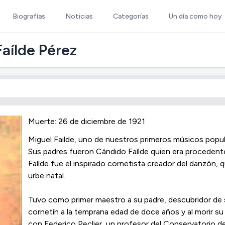
Biografías
Noticias
Categorías
Un día como hoy
aílde Pérez
Muerte: 26 de diciembre de 1921
Miguel Failde, uno de nuestros primeros músicos popul
Sus padres fueron Cándido Faílde quien era procedente
Faílde fue el inspirado cornetista creador del danzón, 
urbe natal.
Tuvo como primer maestro a su padre, descubridor de s
cornetín a la temprana edad de doce años y al morir su
con Federico Peclier, un profesor del Conservatorio de