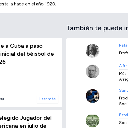
esta la hace en el año 1920.
También te puede i
e a Cuba a paso
Rafae
inicial del béisbol de
Prof
26
Alfr
Músi
Arre
Santi
Prod
ma
Leer más
Soci
Este
elegido Jugador del
Soci
ricana en julio de