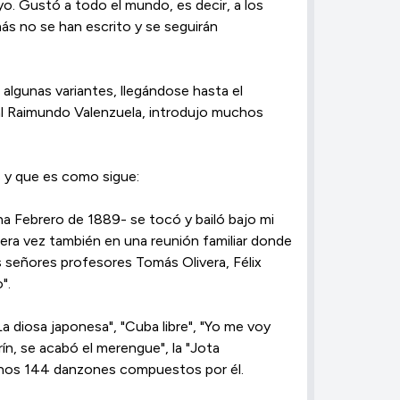
ayo. Gustó a todo el mundo, es decir, a los
ás no se han escrito y se seguirán
 algunas variantes, llegándose hasta el
ual Raimundo Valenzuela, introdujo muchos
s y que es como sigue:
ha Febrero de 1889- se tocó y bailó bajo mi
imera vez también en una reunión familiar donde
s señores profesores Tomás Olivera, Félix
".
 diosa japonesa", "Cuba libre", "Yo me voy
ín, se acabó el merengue", la "Jota
menos 144 danzones compuestos por él.