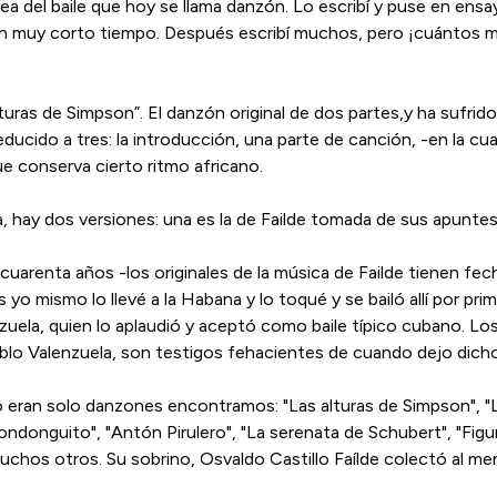
idea del baile que hoy se llama danzón. Lo escribí y puse en ens
 en muy corto tiempo. Después escribí muchos, pero ¡cuántos m
turas de Simpson”. El danzón original de dos partes,y ha sufrido
ucido a tres: la introducción, una parte de canción, -en la c
ue conserva cierto ritmo africano.
, hay dos versiones: una es la de Failde tomada de sus apunte
uarenta años -los originales de la música de Failde tienen fec
 yo mismo lo llevé a la Habana y lo toqué y se bailó allí por pr
zuela, quien lo aplaudió y aceptó como baile típico cubano. Lo
ablo Valenzuela, son testigos fehacientes de cuando dejo dicho
 eran solo danzones encontramos: "Las alturas de Simpson", "La
ondonguito", "Antón Pirulero", "La serenata de Schubert", "Figur
muchos otros. Su sobrino, Osvaldo Castillo Faílde colectó al 