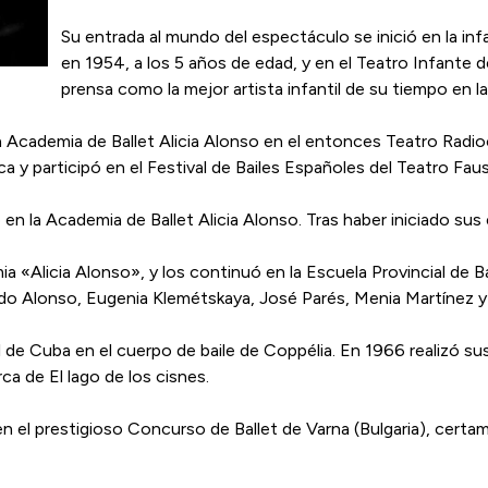
Su entrada al mundo del espectáculo se inició en la in
en 1954, a los 5 años de edad, y en el Teatro Infante d
prensa como la mejor artista infantil de su tiempo en la i
 Academia de Ballet Alicia Alonso en el entonces Teatro Radioc
a y participó en el Festival de Bailes Españoles del Teatro Fau
 en la Academia de Ballet Alicia Alonso. Tras haber iniciado su
 «Alicia Alonso», y los continuó en la Escuela Provincial de 
do Alonso, Eugenia Klemétskaya, José Parés, Menia Martínez y
l de Cuba en el cuerpo de baile de Coppélia.​ En 1966 realizó su
ca de El lago de los cisnes.
n el prestigioso Concurso de Ballet de Varna (Bulgaria), certam