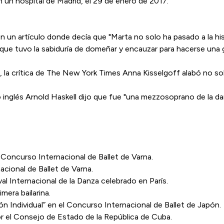
n un hospital de Madrid, el 29 de enero de 2017.
 un artículo donde decía que "Marta no solo ha pasado a la his
 que tuvo la sabiduría de domeñar y encauzar para hacerse una g
la crítica de The New York Times Anna Kisselgoff alabó no solo 
ico inglés Arnold Haskell dijo que fue "una mezzosoprano de la dan
 Concurso Internacional de Ballet de Varna.
acional de Ballet de Varna.
val Internacional de la Danza celebrado en París.
mera bailarina.
n Individual” en el Concurso Internacional de Ballet de Japón.
or el Consejo de Estado de la República de Cuba.