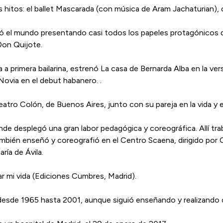
s hitos: el ballet Mascarada (con música de Aram Jachaturian),
ió el mundo presentando casi todos los papeles protagónicos del
 Don Quijote.
a primera bailarina, estrenó La casa de Bernarda Alba en la ve
ovia en el debut habanero. .
atro Colón, de Buenos Aires, junto con su pareja en la vida y el 
e desplegó una gran labor pedagógica y coreográfica. Allí traba
También enseñó y coreografió en el Centro Scaena, dirigido por
ía de Ávila.
r mi vida (Ediciones Cumbres, Madrid).
ó desde 1965 hasta 2001, aunque siguió enseñando y realizando 