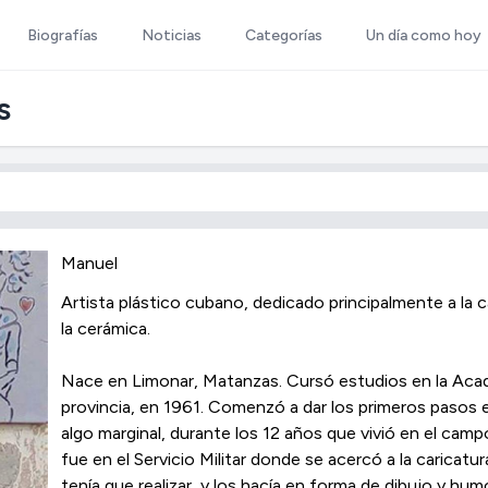
Biografías
Noticias
Categorías
Un día como hoy
s
Manuel
Artista plástico cubano, dedicado principalmente a la 
la cerámica.
Nace en Limonar, Matanzas. Cursó estudios en la Acad
provincia, en 1961. Comenzó a dar los primeros pasos en
algo marginal, durante los 12 años que vivió en el camp
fue en el Servicio Militar donde se acercó a la caricat
tenía que realizar, y los hacía en forma de dibujo y hum