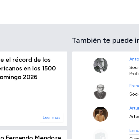
También te puede i
 el récord de los
Anto
icanos en los 1500
Socie
Prof
Domingo 2026
Fran
Soci
Artu
Arte
Leer más
Enri
no Fernando Mendoza,
Cien