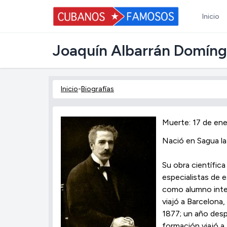
Inicio
Joaquín Albarrán Domín
Inicio
-
Biografías
Muerte: 17 de ene
Nació en Sagua la
Su obra científic
especialistas de 
como alumno inter
viajó a Barcelona
1877; un año desp
formación viajó a 