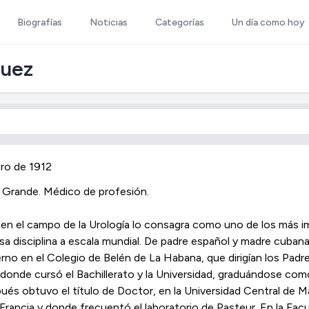
Biografías
Noticias
Categorías
Un día como hoy
guez
ro de 1912
 Grande. Médico de profesión.
a en el campo de la Urología lo consagra como uno de los más 
esa disciplina a escala mundial. De padre español y madre cuban
no en el Colegio de Belén de La Habana, que dirigían los Padr
, donde cursó el Bachillerato y la Universidad, graduándose co
ués obtuvo el título de Doctor, en la Universidad Central de M
Francia y donde frecuentó el laboratorio de Pasteur. En la Facu