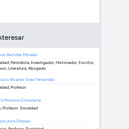
nteresar
nio Bachiller Morales
dad, Periodista, Investigador, Historiador, Escritor,
esor, Literatura, Abogado
cisco Ricardo Oves Fernández
edad, Profesor
ro Montoto Echevarría
s, Profesor, Sociedad
que Lluria Despau
cias, Profesor, Sociedad