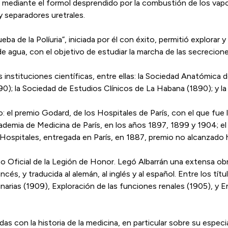
 mediante el formol desprendido por la combustión de los va
 y separadores uretrales.
ba de la Políuria”, iniciada por él con éxito, permitió explorar
e agua, con el objetivo de estudiar la marcha de las secrecione
 instituciones científicas, entre ellas: la Sociedad Anatómica 
0); la Sociedad de Estudios Clínicos de La Habana (1890); y la
 el premio Godard, de los Hospitales de París, con el que fue
cademia de Medicina de París, en los años 1897, 1899 y 1904; 
s Hospitales, entregada en París, en 1887, premio no alcanzado
o Oficial de la Legión de Honor. Legó Albarrán una extensa obr
ncés, y traducida al alemán, al inglés y al español. Entre los tí
inarias (1909), Exploración de las funciones renales (1905), y E
das con la historia de la medicina, en particular sobre su espe