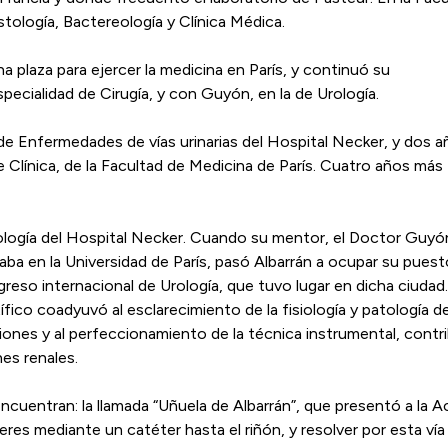
tología, Bactereología y Clínica Médica.
plaza para ejercer la medicina en París, y continuó su
specialidad de Cirugía, y con Guyón, en la de Urología.
a de Enfermedades de vías urinarias del Hospital Necker, y do
Clínica, de la Facultad de Medicina de París. Cuatro años más t
logía del Hospital Necker. Cuando su mentor, el Doctor Guyón 
ctaba en la Universidad de París, pasó Albarrán a ocupar su pue
reso internacional de Urología, que tuvo lugar en dicha ciudad
ífico coadyuvó al esclarecimiento de la fisiología y patología del
ciones y al perfeccionamiento de la técnica instrumental, con
es renales.
ncuentran: la llamada “Uñuela de Albarrán”, que presentó a la 
res mediante un catéter hasta el riñón, y resolver por esta vía 