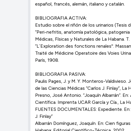
español, francés, alemán, italiano y catalán.
BIBLIOGRAFIA ACTIVA:
Estudio sobre el riñón de los urinarios (Tesis
“Peri-nefritis, anatomía patológica, patogenia
Médicas, Físicas y Naturales de La Habana. T
“L´Exploration des fonctions renales''. Massan 
Traité de Médicine Operatoire des Voies Urina
París, 1908.
BIBLIOGRAFIA PASIVA:
Paulis Pages, J. y M. Y. Monteros-Valdivieso. J
de las Ciencias Médicas “Carlos J. Finlay”, La
Presno, José Antonio. “Joaquín Albarrán”. En
Científica. Imprenta UCAR García y Cía., La H
FUENTES DOCUMENTALES: Expediente. En: Arch
J. Finlay”
Albarrán Domínguez, Joaquín. En: Cien figuras 
Habana: Editorial Científico-Técnica, 2002