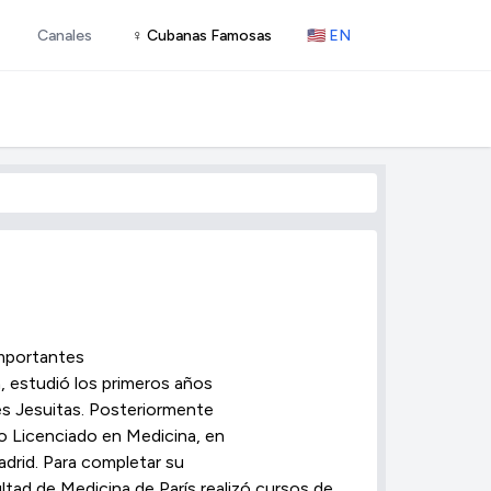
Canales
♀ Cubanas Famosas
🇺🇸 EN
importantes
a, estudió los primeros años
es Jesuitas. Posteriormente
mo Licenciado en Medicina, en
adrid. Para completar su
ltad de Medicina de París realizó cursos de