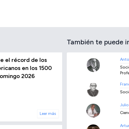
También te puede i
 el récord de los
Anto
icanos en los 1500
Socie
Prof
Domingo 2026
Fran
Soci
Juli
Cien
Leer más
Artu