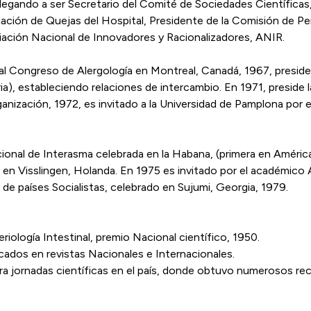
llegando a ser Secretario del Comité de Sociedades Científica
ación de Quejas del Hospital, Presidente de la Comisión de Peri
ación Nacional de Innovadores y Racionalizadores, ANIR.
l Congreso de Alergología en Montreal, Canadá, 1967, preside 
ria), estableciendo relaciones de intercambio. En 1971, preside
anización, 1972, es invitado a la Universidad de Pamplona por e
cional de Interasma celebrada en la Habana, (primera en América
en Visslingen, Holanda. En 1975 es invitado por el académico A
e países Socialistas, celebrado en Sujumi, Georgia, 1979.
iología Intestinal, premio Nacional científico, 1950.
icados en revistas Nacionales e Internacionales.
ara jornadas científicas en el país, donde obtuvo numerosos r