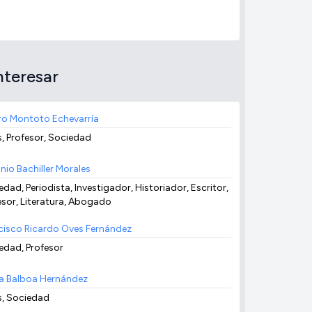
nteresar
ro Montoto Echevarría
s, Profesor, Sociedad
nio Bachiller Morales
dad, Periodista, Investigador, Historiador, Escritor,
esor, Literatura, Abogado
cisco Ricardo Oves Fernández
edad, Profesor
a Balboa Hernández
s, Sociedad