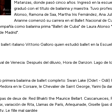
Matanzas, donde pasó cinco años. Ingresó en la escuel
graduó con el título de bailarina y maestra. Tuvo pr
Alonso, Ramona de Saa, Martha Iris Fernández, Ana Jul
Arianne comenzó su carrera en el Ballet Nacional de Cub
ompañía como bailarina prima "Ballet de Cuba" de Laura Alonso
de Madrid".
ballet italiano Vittorio Galloro quien estudió ballet en la Escu
aval de Venecia. Después del diluvio, Hora de Danzon. Lago de l
 primera bailarina de ballet completo: Swan Lake (Odet - Odil)
, Medora en le Corsare, le Chevalier de Saint George, Yarini (la 
 pas de deux de: Red Bhakti the Maurice Bellart. Cascanueces, 
variación de Rita, Llamas de París, Arlequinade, Giselle (pas 
, Le fille mal gardée