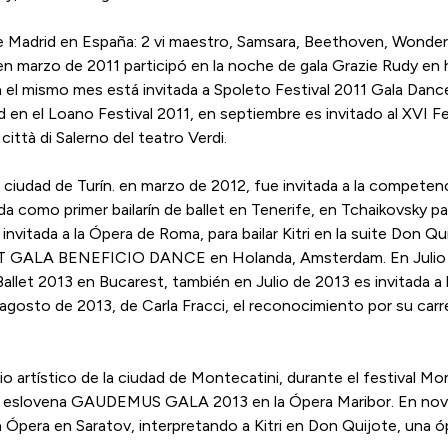
de Madrid en España: 2 vi maestro, Samsara, Beethoven, Wonderl
, en marzo de 2011 participó en la noche de gala Grazie Rudy en
 el mismo mes está invitada a Spoleto Festival 2011 Gala Dance 
en el Loano Festival 2011, en septiembre es invitado al XVI Fes
città di Salerno del teatro Verdi.
a ciudad de Turín. en marzo de 2012, fue invitada a la competenc
itada como primer bailarín de ballet en Tenerife, en Tchaikovs
nvitada a la Ópera de Roma, para bailar Kitri en la suite Don Qui
 GALA BENEFICIO DANCE en Holanda, Amsterdam. En Julio de 20
 Ballet 2013 en Bucarest, también en Julio de 2013 es invit
agosto de 2013, de Carla Fracci, el reconocimiento por su 
io artístico de la ciudad de Montecatini, durante el festival
za eslovena GAUDEMUS GALA 2013 en la Ópera Maribor. En novie
 la Ópera en Saratov, interpretando a Kitri en Don Quijote, una 