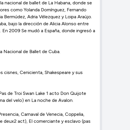
a nacional de ballet de La Habana, donde se
ofesores como Yolanda Domínguez, Fernando
ia Bermúdez, Adria Vélezquez y Loipa Araùjo.
a, bajo la dirección de Alicia Alonso entre
 ". En 2009 Se mudó a España, donde ingresó a
ela Nacional de Ballet de Cuba.
os cisnes, Cenicienta, Shakespeare y sus
 Pas de Troi Swan Lake 1 acto Don Quijote
dama del velo) en La noche de Avalon.
Presencia, Carnaval de Venecia, Coppelia,
de deux2 act), El comerciante y esclavo (pas