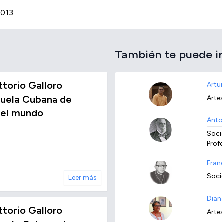
2013
También te puede i
ttorio Galloro
Artu
cuela Cubana de
Arte
r el mundo
Anto
Socie
Prof
Fran
Soci
Leer más
Dian
ttorio Galloro
Arte