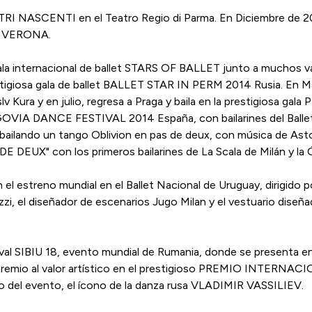
ASTRI NASCENTI en el Teatro Regio di Parma. En Diciembre de 2
O VERONA.
 gala internacional de ballet STARS OF BALLET junto a muchos
restigiosa gala de ballet BALLET STAR IN PERM 2014 Rusia. En Ma
roslv Kura y en julio, regresa a Praga y baila en la prestigi
EGOVIA DANCE FESTIVAL 2014 España, con bailarines del Ballet N
lando un tango Oblivion en pas de deux, con música de Astor P
DE DEUX" con los primeros bailarines de La Scala de Milán y la
en el estreno mundial en el Ballet Nacional de Uruguay, dirigid
izzi, el diseñador de escenarios Jugo Milan y el vestuario di
ival SIBIU 18, evento mundial de Rumania, donde se presenta en 
 premio al valor artístico en el prestigioso PREMIO INTERNA
rino del evento, el ícono de la danza rusa VLADIMIR VASSILIEV.