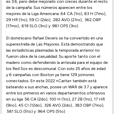
es 3.6, pero debe mejorarlo con creces durante el resto
de la campaña. Sus números aparecen entre los
mejores de la Liga Americana: 64 CA (1ro), 83 H (7mo),
29 HR (1ro), 59 CI (2do), .282 AVG (21ro), .362 OBP
(17mo), .619 SLG (3ro) y .981 OPS (3ro).
El dominicano Rafael Devers se ha convertido en una
superestrella de Las Mayores. Está demostrando que
las estadísticas plasmadas la temporada anterior no
fueron obra de la casualidad. Su aporte tanto con el
madero como defendiendo la antesala para el equipo de
los Red Sox es descomunal. Con solo 25 años de edad
y 6 campañas con Boston ya tiene 129 jonrones
conectados. En este 2022 «Carita» también está
bateando a sus anchas, posee un WAR de 3.7 y aparece
entre los primeros en varios departamentos ofensivos
en su liga: 56 CA (2do), 100 H (1ro), 27 2B (1ro), 17 HR
(9no), 45 CI (12do), .326 AVG (2do), .383 OBP (7mo),
.581 SLG (5to) y .964 OPS (5to).