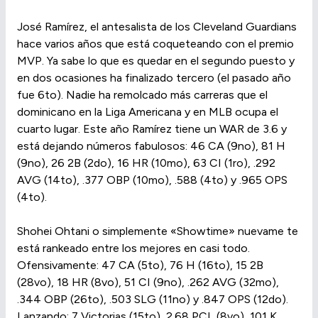
José Ramírez, el antesalista de los Cleveland Guardians
hace varios años que está coqueteando con el premio
MVP. Ya sabe lo que es quedar en el segundo puesto y
en dos ocasiones ha finalizado tercero (el pasado año
fue 6to). Nadie ha remolcado más carreras que el
dominicano en la Liga Americana y en MLB ocupa el
cuarto lugar. Este año Ramírez tiene un WAR de 3.6 y
está dejando números fabulosos: 46 CA (9no), 81 H
(9no), 26 2B (2do), 16 HR (10mo), 63 CI (1ro), .292
AVG (14to), .377 OBP (10mo), .588 (4to) y .965 OPS
(4to).
Shohei Ohtani o simplemente «Showtime» nuevame te
está rankeado entre los mejores en casi todo.
Ofensivamente: 47 CA (5to), 76 H (16to), 15 2B
(28vo), 18 HR (8vo), 51 CI (9no), .262 AVG (32mo),
.344 OBP (26to), .503 SLG (11no) y .847 OPS (12do).
Lanzando: 7 Victorias (15to), 2.68 PCL (8vo), 101 K