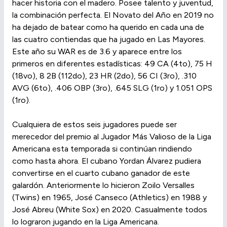
hacer historia con el madero. Posee talento y juventud,
la combinación perfecta. El Novato del Año en 2019 no
ha dejado de batear como ha querido en cada una de
las cuatro contiendas que ha jugado en Las Mayores.
Este año su WAR es de 3.6 y aparece entre los
primeros en diferentes estadísticas: 49 CA (4to), 75 H
(18vo), 8 2B (112do), 23 HR (2do), 56 CI (3ro), .310
AVG (6to), .406 OBP (3ro), .645 SLG (1ro) y 1.051 OPS
(1ro).
Cualquiera de estos seis jugadores puede ser
merecedor del premio al Jugador Más Valioso de la Liga
Americana esta temporada si continúan rindiendo
como hasta ahora. El cubano Yordan Álvarez pudiera
convertirse en el cuarto cubano ganador de este
galardón. Anteriormente lo hicieron Zoilo Versalles
(Twins) en 1965, José Canseco (Athletics) en 1988 y
José Abreu (White Sox) en 2020. Casualmente todos
lo lograron jugando en la Liga Americana.