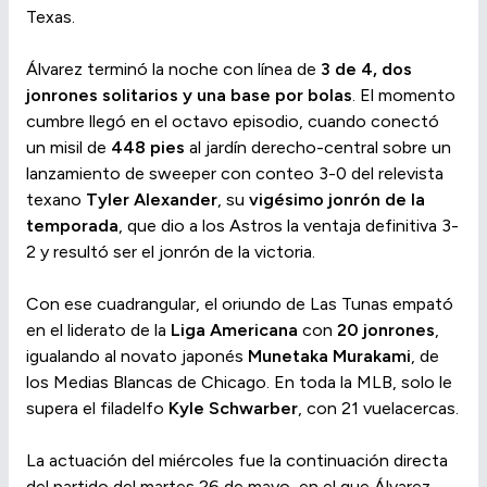
Texas.
Álvarez terminó la noche con línea de
3 de 4, dos
jonrones solitarios y una base por bolas
. El momento
cumbre llegó en el octavo episodio, cuando conectó
un misil de
448 pies
al jardín derecho-central sobre un
lanzamiento de sweeper con conteo 3-0 del relevista
texano
Tyler Alexander
, su
vigésimo jonrón de la
temporada
, que dio a los Astros la ventaja definitiva 3-
2 y resultó ser el jonrón de la victoria.
Con ese cuadrangular, el oriundo de Las Tunas empató
en el liderato de la
Liga Americana
con
20 jonrones
,
igualando al novato japonés
Munetaka Murakami
, de
los Medias Blancas de Chicago. En toda la MLB, solo le
supera el filadelfo
Kyle Schwarber
, con 21 vuelacercas.
La actuación del miércoles fue la continuación directa
del partido del martes 26 de mayo, en el que Álvarez