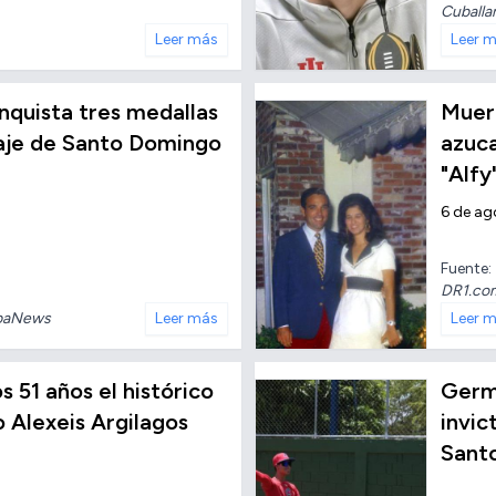
Cuballa
Leer más
Leer 
conquista tres medallas
Muere
taje de Santo Domingo
azuc
"Alfy
6 de ag
Fuente:
DR1.co
baNews
Leer más
Leer 
os 51 años el histórico
Germ
o Alexeis Argilagos
invic
Sant