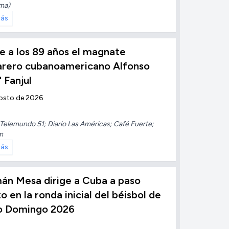
ma)
más
 a los 89 años el magnate
arero cubanoamericano Alfonso
" Fanjul
osto de 2026
Telemundo 51; Diario Las Américas; Café Fuerte;
m
más
án Mesa dirige a Cuba a paso
to en la ronda inicial del béisbol de
o Domingo 2026