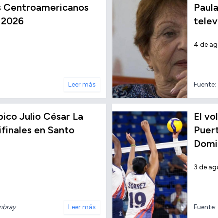
os Centroamericanos
Paula
 2026
telev
4 de a
Leer más
Fuente:
ico Julio César La
El vo
finales en Santo
Puert
Domi
3 de ag
mbray
Leer más
Fuente: