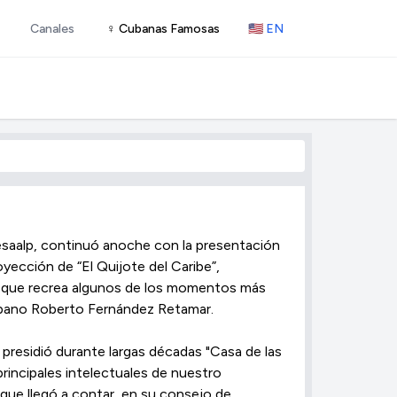
Canales
♀ Cubanas Famosas
🇺🇸 EN
Fesaalp, continuó anoche con la presentación
oyección de “El Quijote del Caribe”,
z, que recrea algunos de los momentos más
 cubano Roberto Fernández Retamar.
 presidió durante largas décadas "Casa de las
incipales intelectuales de nuestro
 que llegó a contar, en su consejo de