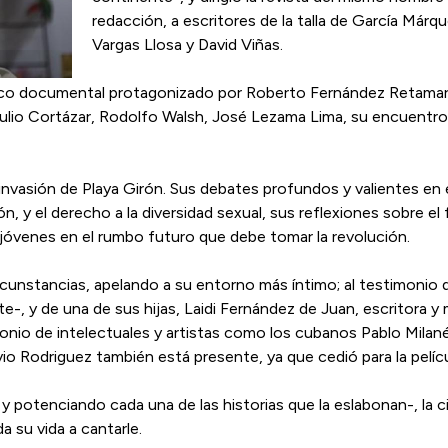
redacción, a escritores de la talla de García Márq
Vargas Llosa y David Viñas.
único documental protagonizado por Roberto Fernández Retamar
Julio Cortázar, Rodolfo Walsh, José Lezama Lima, su encuentro
invasión de Playa Girón. Sus debates profundos y valientes en 
ón, y el derecho a la diversidad sexual, sus reflexiones sobre e
os jóvenes en el rumbo futuro que debe tomar la revolución.
ircunstancias, apelando a su entorno más íntimo; al testimonio 
e-, y de una de sus hijas, Laidi Fernández de Juan, escritora y
onio de intelectuales y artistas como los cubanos Pablo Milan
lvio Rodriguez también está presente, ya que cedió para la pelí
 y potenciando cada una de las historias que la eslabonan-, la 
 su vida a cantarle.