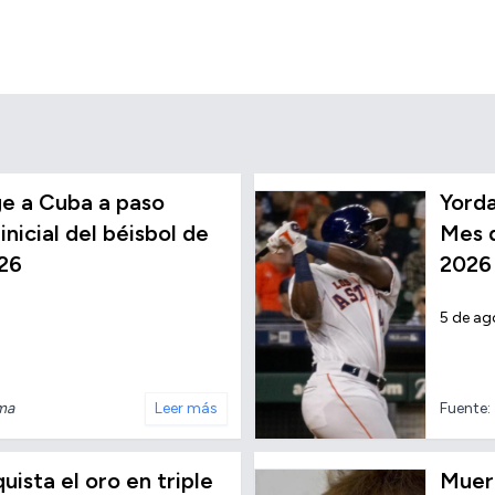
e a Cuba a paso
Yorda
inicial del béisbol de
Mes d
26
2026
5 de ag
nma
Leer más
Fuente:
ista el oro en triple
Muere