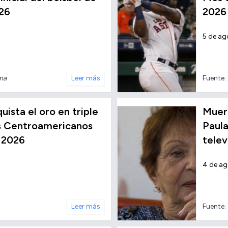
26
2026
5 de ag
nma
Leer más
Fuente:
ista el oro en triple
Muere
os Centroamericanos
Paula
 2026
telev
4 de a
Leer más
Fuente: