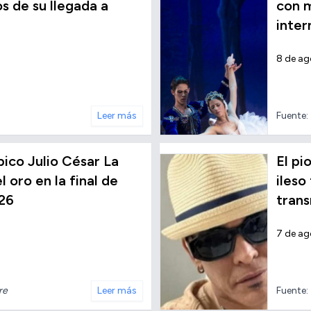
 de su llegada a
con m
inter
8 de a
Leer más
Fuente:
ico Julio César La
El p
 oro en la final de
ileso
26
trans
7 de a
re
Leer más
Fuente: