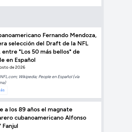
ubanoamericano Fernando Mendoza,
ra selección del Draft de la NFL
 entre "Los 50 más bellos" de
le en Español
gosto de 2026
NFL.com; Wikipedia; People en Español (vía
ma)
más
 a los 89 años el magnate
arero cubanoamericano Alfonso
" Fanjul