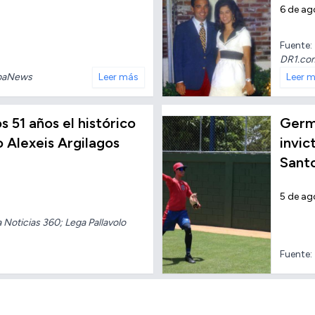
6 de ag
Fuente:
DR1.co
baNews
Leer más
Leer 
os 51 años el histórico
Germ
o Alexeis Argilagos
invic
Sant
5 de ag
oticias 360; Lega Pallavolo
Fuente: