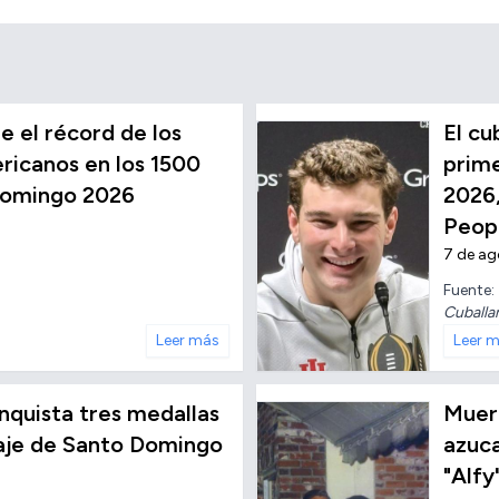
 el récord de los
El c
icanos en los 1500
prime
Domingo 2026
2026,
Peop
7 de a
Fuente:
Cuballa
Leer más
Leer 
conquista tres medallas
Muere
taje de Santo Domingo
azuc
"Alfy