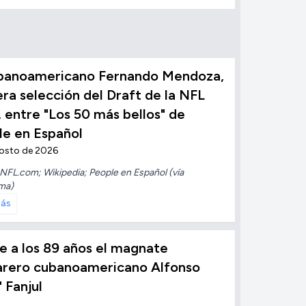
ubanoamericano Fernando Mendoza,
ra selección del Draft de la NFL
 entre "Los 50 más bellos" de
le en Español
gosto de 2026
NFL.com; Wikipedia; People en Español (vía
ma)
más
 a los 89 años el magnate
arero cubanoamericano Alfonso
" Fanjul