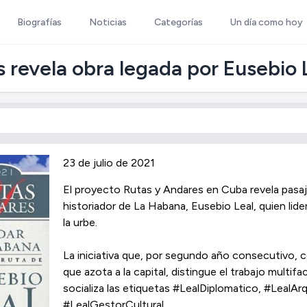
Biografías
Noticias
Categorías
Un día como hoy
 revela obra legada por Eusebio 
23 de julio de 2021
El proyecto Rutas y Andares en Cuba revela pasaj
historiador de La Habana, Eusebio Leal, quien lid
la urbe.
La iniciativa que, por segundo año consecutivo, c
que azota a la capital, distingue el trabajo multif
socializa las etiquetas #LealDiplomatico, #LealA
#LealGestorCultural.