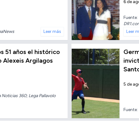
6 de ag
Fuente:
DR1.co
baNews
Leer más
Leer 
os 51 años el histórico
Germ
o Alexeis Argilagos
invic
Sant
5 de ag
oticias 360; Lega Pallavolo
Fuente: