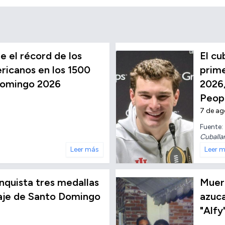
 el récord de los
El c
icanos en los 1500
prime
Domingo 2026
2026,
Peop
7 de a
Fuente:
Cuballa
Leer más
Leer 
conquista tres medallas
Muere
taje de Santo Domingo
azuc
"Alfy