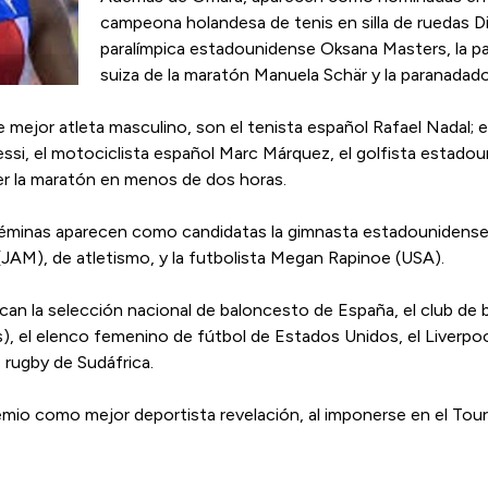
campeona holandesa de tenis en silla de ruedas Di
paralímpica estadounidense Oksana Masters, la para
suiza de la maratón Manuela Schär y la paranadado
e mejor atleta masculino, son el tenista español Rafael Nadal; 
essi, el motociclista español Marc Márquez, el golfista estado
rer la maratón en menos de dos horas.
 féminas aparecen como candidatas la gimnasta estadounidense
 (JAM), de atletismo, y la futbolista Megan Rapinoe (USA).
can la selección nacional de baloncesto de España, el club de 
 el elenco femenino de fútbol de Estados Unidos, el Liverpool f
 rugby de Sudáfrica.
premio como mejor deportista revelación, al imponerse en el To