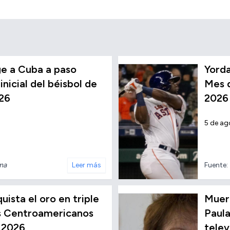
e a Cuba a paso
Yorda
inicial del béisbol de
Mes d
26
2026
5 de ag
nma
Leer más
Fuente:
ista el oro en triple
Muere
os Centroamericanos
Paula
 2026
telev