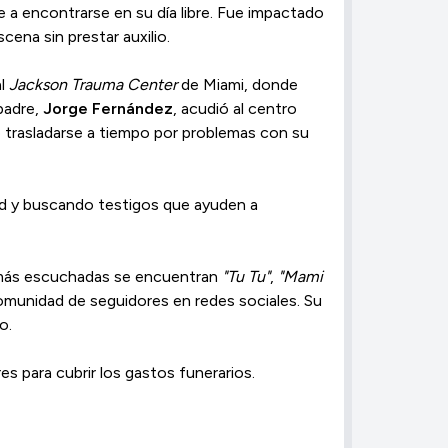
a encontrarse en su día libre. Fue impactado
ena sin prestar auxilio.
al
Jackson Trauma Center
de Miami, donde
padre,
Jorge Fernández
, acudió al centro
o trasladarse a tiempo por problemas con su
ad y buscando testigos que ayuden a
s más escuchadas se encuentran
"Tu Tu"
,
"Mami
omunidad de seguidores en redes sociales. Su
o.
s para cubrir los gastos funerarios.