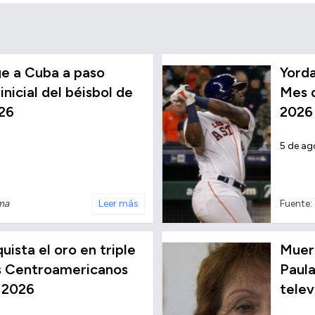
e a Cuba a paso
Yorda
inicial del béisbol de
Mes d
26
2026
5 de ag
nma
Leer más
Fuente:
ista el oro en triple
Muere
os Centroamericanos
Paula
 2026
telev