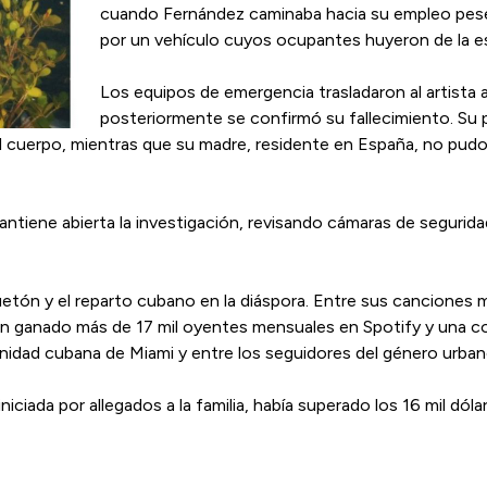
cuando Fernández caminaba hacia su empleo pese 
por un vehículo cuyos ocupantes huyeron de la esc
Los equipos de emergencia trasladaron al artista 
posteriormente se confirmó su fallecimiento. Su 
del cuerpo, mientras que su madre, residente en España, no pud
ntiene abierta la investigación, revisando cámaras de segurid
uetón y el reparto cubano en la diáspora. Entre sus cancione
ían ganado más de 17 mil oyentes mensuales en Spotify y una c
idad cubana de Miami y entre los seguidores del género urban
da por allegados a la familia, había superado los 16 mil dólare