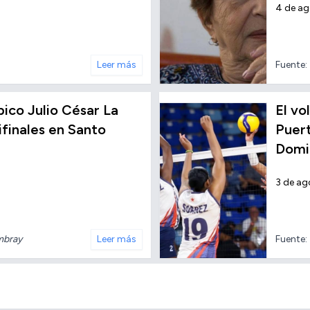
4 de a
Leer más
Fuente:
ico Julio César La
El vo
finales en Santo
Puert
Domi
3 de ag
mbray
Leer más
Fuente: