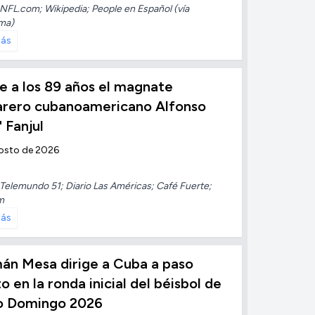
NFL.com; Wikipedia; People en Español (vía
ma)
más
 a los 89 años el magnate
arero cubanoamericano Alfonso
" Fanjul
osto de 2026
Telemundo 51; Diario Las Américas; Café Fuerte;
m
más
án Mesa dirige a Cuba a paso
to en la ronda inicial del béisbol de
o Domingo 2026