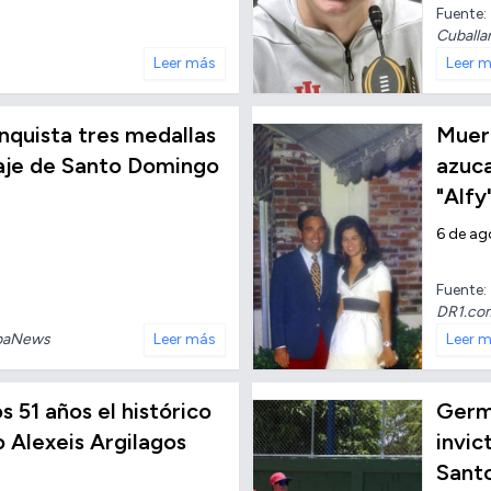
Fuente:
Cuballa
Leer más
Leer 
conquista tres medallas
Muere
taje de Santo Domingo
azuc
"Alfy
6 de ag
Fuente:
DR1.co
baNews
Leer más
Leer 
os 51 años el histórico
Germ
o Alexeis Argilagos
invic
Sant