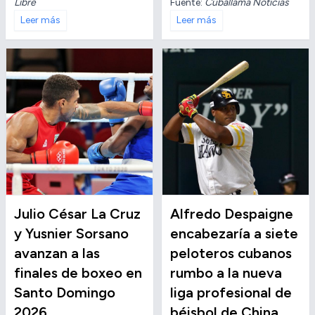
Libre
Fuente:
Cuballama Noticias
Leer más
Leer más
Julio César La Cruz
Alfredo Despaigne
y Yusnier Sorsano
encabezaría a siete
avanzan a las
peloteros cubanos
finales de boxeo en
rumbo a la nueva
Santo Domingo
liga profesional de
2026
béisbol de China