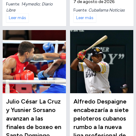
7 de agosto de 2026
Fuente:
14ymedio; Diario
Libre
Fuente:
Cuballama Noticias
Leer más
Leer más
Julio César La Cruz
Alfredo Despaigne
y Yusnier Sorsano
encabezaría a siete
avanzan a las
peloteros cubanos
finales de boxeo en
rumbo a la nueva
Santo Domingo
liga profesional de