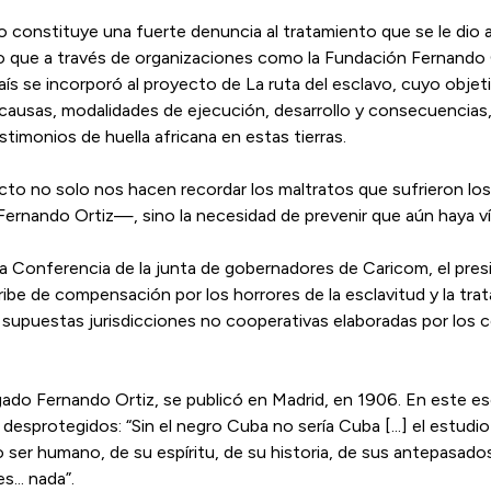
 constituye una fuerte denuncia al tratamiento que se le dio a
 que a través de organizaciones como la Fundación Fernando O
ís se incorporó al proyecto de La ruta del esclavo, cuyo objeti
 causas, modalidades de ejecución, desarrollo y consecuencias, 
imonios de huella africana en estas tierras.
to no solo nos hacen recordar los maltratos que sufrieron lo
Fernando Ortiz—, sino la necesidad de prevenir que aún haya ví
 la Conferencia de la junta de gobernadores de Caricom, el p
ribe de compensación por los horrores de la esclavitud y la trat
supuestas jurisdicciones no cooperativas elaboradas por los cen
ado Fernando Ortiz, se publicó en Madrid, en 1906. En este esc
desprotegidos: “Sin el negro Cuba no sería Cuba [...] el estudio 
mo ser humano, de su espíritu, de su historia, de sus antepasado
s... nada”.