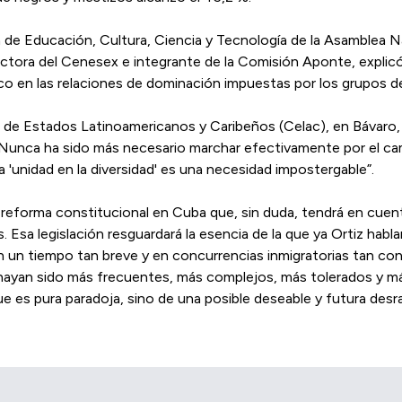
n de Educación, Cultura, Ciencia y Tecnología de la Asamblea Na
ectora del Cenesex e integrante de la Comisión Aponte, explicó
o en las relaciones de dominación impuestas por los grupos de
 de Estados Latinoamericanos y Caribeños (Celac), en Bávaro,
: “Nunca ha sido más necesario marchar efectivamente por el c
 'unidad en la diversidad' es una necesidad impostergable”.
 reforma constitucional en Cuba que, sin duda, tendrá en cuent
 Esa legislación resguardará la esencia de la que ya Ortiz habl
 un tiempo tan breve y en concurrencias inmigratorias tan co
ayan sido más frecuentes, más complejos, más tolerados y más 
 es pura paradoja, sino de una posible deseable y futura desrac