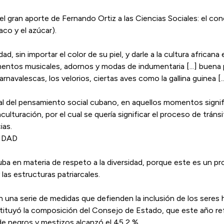
 el gran aporte de Fernando Ortiz a las Ciencias Sociales: el 
co y el azúcar).
d, sin importar el color de su piel, y darle a la cultura africana
entos musicales, adornos y modas de indumentaria [...] buena p
rnavalescas, los velorios, ciertas aves como la gallina guinea [..
del pensamiento social cubano, en aquellos momentos significó
turación, por el cual se quería significar el proceso de tránsi
ias.
IDAD
a en materia de respeto a la diversidad, porque este es un pr
las estructuras patriarcales.
n una serie de medidas que defienden la inclusión de los seres
tuyó la composición del Consejo de Estado, que este año ref
de negros y mestizos alcanzó el 45,2 %.