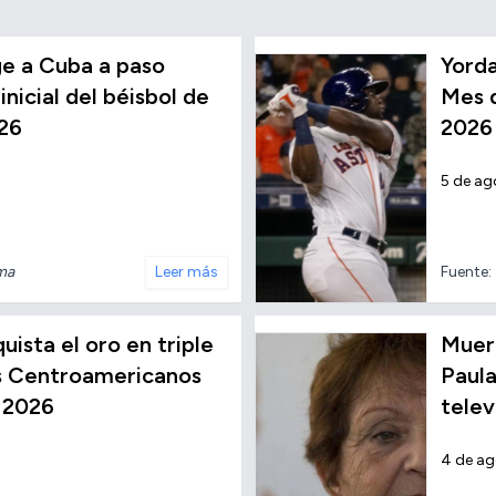
e a Cuba a paso
Yorda
inicial del béisbol de
Mes d
26
2026
5 de ag
nma
Leer más
Fuente:
ista el oro en triple
Muere
os Centroamericanos
Paula
 2026
telev
4 de a