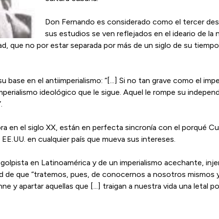
Don Fernando es considerado como el tercer descu
sus estudios se ven reflejados en el ideario de la
d, que no por estar separada por más de un siglo de su tiempo, 
 base en el antiimperialismo: “[...] Si no tan grave como el im
mperialismo ideológico que le sigue. Aquel le rompe su indepen
.
bra en el siglo XX, están en perfecta sincronía con el porqué Cu
 EE.UU. en cualquier país que mueva sus intereses.
golpista en Latinoamérica y de un imperialismo acechante, inje
ad de que “tratemos, pues, de conocernos a nosotros mismos y 
e y apartar aquellas que [...] traigan a nuestra vida una letal p