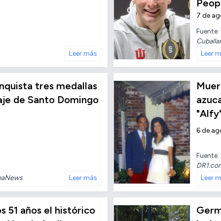
Peop
7 de a
Fuente:
Cuballa
Leer más
Leer 
conquista tres medallas
Muere
taje de Santo Domingo
azuc
"Alfy
6 de ag
Fuente:
DR1.co
baNews
Leer más
Leer 
os 51 años el histórico
Germ