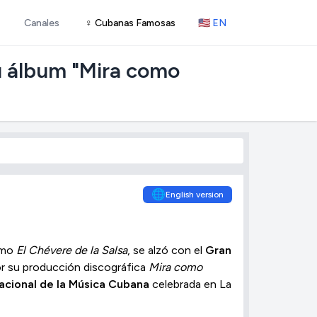
Canales
♀ Cubanas Famosas
🇺🇸 EN
u álbum "Mira como
🌐
English version
omo
El Chévere de la Salsa
, se alzó con el
Gran
r su producción discográfica
Mira como
nacional de la Música Cubana
celebrada en La