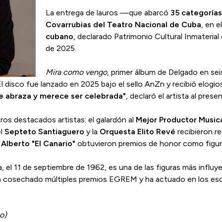
La entrega de lauros —que abarcó
35 categorías
Covarrubias del Teatro Nacional de Cuba
, en 
cubano
, declarado Patrimonio Cultural Inmateri
de 2025.
Mira como vengo
, primer álbum de Delgado en sei
isco fue lanzado en 2025 bajo el sello AnZn y recibió elogios 
e abraza y merece ser celebrada"
, declaró el artista al pres
os destacados artistas: el galardón al
Mejor Productor Music
el
Septeto Santiaguero
y la
Orquesta Elito Revé
recibieron r
Alberto "El Canario"
obtuvieron premios de honor como figura
 el 11 de septiembre de 1962, es una de las figuras más influye
 ha cosechado múltiples premios EGREM y ha actuado en los es
o)