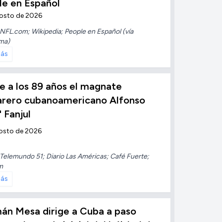
le en Español
gosto de 2026
NFL.com; Wikipedia; People en Español (vía
ma)
más
 a los 89 años el magnate
arero cubanoamericano Alfonso
" Fanjul
osto de 2026
Telemundo 51; Diario Las Américas; Café Fuerte;
m
más
án Mesa dirige a Cuba a paso