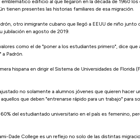
 el emblemático edificio al que llegaron en la década de 1960 l
ún tienen presentes las historias familiares de esa migración.
rón, otro inmigrante cubano que llegó a EEUU de niño junto 
su jubilación en agosto de 2019.
valores como el de "poner a los estudiantes primero", dice que
" a Padrón.
rimera hispana en dirigir el Sistema de Universidades de Florid
 ajustado no solamente a alumnos jóvenes que quieren hacer una
 aquellos que deben "entrenarse rápido para un trabajo" para so
n 60% del estudiantado universitario en el país es femenino, 
-Dade College es un reflejo no solo de las distintas migracion