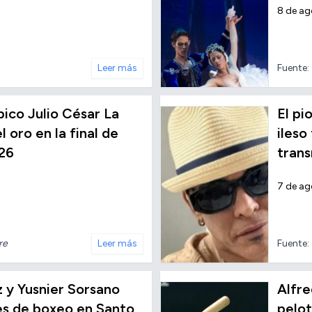
8 de a
Leer más
Fuente:
ico Julio César La
El p
 oro en la final de
ileso
26
trans
7 de a
re
Leer más
Fuente:
z y Yusnier Sorsano
Alfre
les de boxeo en Santo
pelot