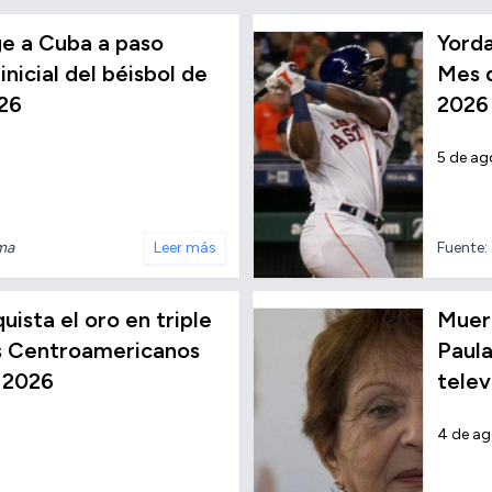
e a Cuba a paso
Yorda
inicial del béisbol de
Mes d
26
2026
5 de ag
nma
Leer más
Fuente:
ista el oro en triple
Muere
os Centroamericanos
Paula
 2026
telev
4 de a