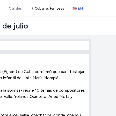
Canales
♀ Cubanas Famosas
🇺🇸 EN
 de julio
s (Egrem) de Cuba confirmó que para festejar
sco infantil de Haila María Mompié.
o a la sonrisa- reúne 10 temas de compositores
l Valle, Yolanda Quintero, Aned Mota y
tre ellos, salsa, chachacha, conga, changüí,