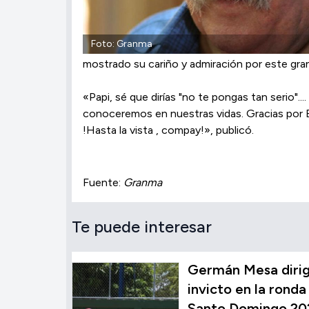
Foto: Granma
mostrado su cariño y admiración por este gran
«Papi, sé que dirías "no te pongas tan serio".
conoceremos en nuestras vidas. Gracias por E
!Hasta la vista , compay!», publicó.
Fuente:
Granma
Te puede interesar
Germán Mesa dirig
invicto en la ronda 
Santo Domingo 20