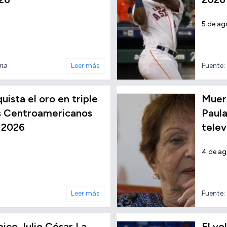
5 de ag
nma
Leer más
Fuente:
ista el oro en triple
Muere
os Centroamericanos
Paula
 2026
telev
4 de a
Leer más
Fuente:
ico Julio César La
El vo