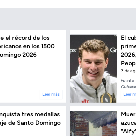
 el récord de los
El c
icanos en los 1500
prime
Domingo 2026
2026,
Peop
7 de a
Fuente:
Cuballa
Leer más
Leer 
conquista tres medallas
Muere
taje de Santo Domingo
azuc
"Alfy