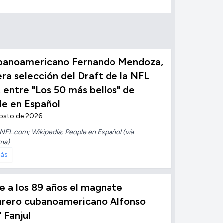
ubanoamericano Fernando Mendoza,
ra selección del Draft de la NFL
 entre "Los 50 más bellos" de
le en Español
gosto de 2026
NFL.com; Wikipedia; People en Español (vía
ma)
más
 a los 89 años el magnate
arero cubanoamericano Alfonso
" Fanjul