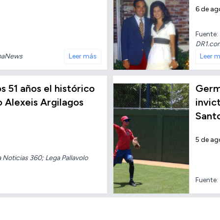
6 de ag
Fuente:
DR1.co
baNews
Leer más
Leer 
os 51 años el histórico
Germ
o Alexeis Argilagos
invic
Sant
5 de ag
oticias 360; Lega Pallavolo
Fuente: