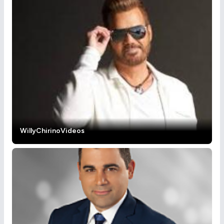
WillyChirinoVideos