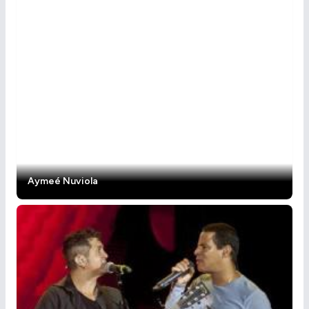
Aymeé Nuviola