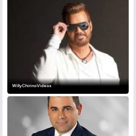
WillyChirinoVideos