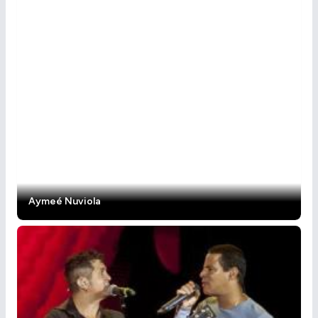
Aymeé Nuviola