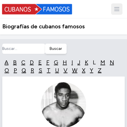
Biografías de cubanos famosos
Buscar
A
B
C
D
E
F
G
H
I
J
K
L
M
N
O
P
Q
R
S
T
U
V
W
X
Y
Z