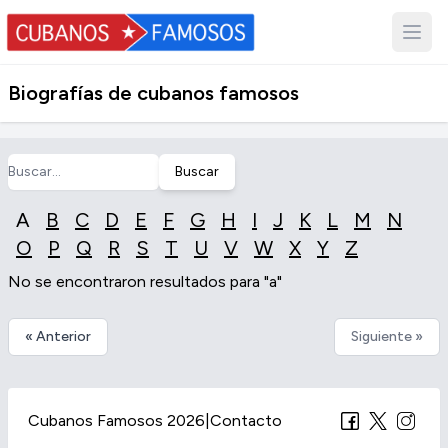
Biografías de cubanos famosos
Buscar
A
B
C
D
E
F
G
H
I
J
K
L
M
N
O
P
Q
R
S
T
U
V
W
X
Y
Z
No se encontraron resultados para "a"
« Anterior
Siguiente »
Cubanos Famosos 2026
|
Contacto