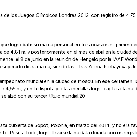
ta de los Juegos Olímpicos Londres 2012, con registro de 4.75 
a que logró batir su marca personal en tres ocasiones: primero 
de 4,81 m; ​y posteriormente en el mes de abril en la ciudad 
ente, el 8 de junio en la reunión de Hengelo por la IAAF Worl
o superado dicha marca, siendo las otras Yelena Isinbáyeva y Jen
ampeonato mundial en la ciudad de Moscú. En ese certamen, log
ron 4,55 m, y en la disputa por las medallas logró capturar la m
e alzó con su tercer título mundial.20​
ta cubierta de Sopot, Polonia, en marzo del 2014, y no era favo
nto. Pese a todo, logró llevarse la medalla dorada con un reg