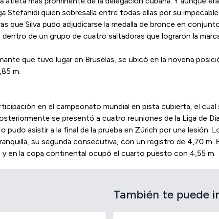
a la atleta más prominente de la delegación cubana. ​Y aunque 
iega Stefanidi quien sobresalía entre todas ellas por su impecab
as que Silva pudo adjudicarse la medalla de bronce en conjunt
 dentro de un grupo de cuatro saltadoras que lograron la marc
iamante que tuvo lugar en Bruselas, se ubicó en la novena posic
,85 m.
rticipación en el campeonato mundial en pista cubierta, el cual
osteriormente se presentó a cuatro reuniones de la Liga de Di
do asistir a la final de la prueba en Zúrich por una lesión. Lo
ranquilla, su segunda consecutiva, con un registro de 4,70 m
 y en la copa continental ocupó el cuarto puesto con 4,55 m.
También te puede i