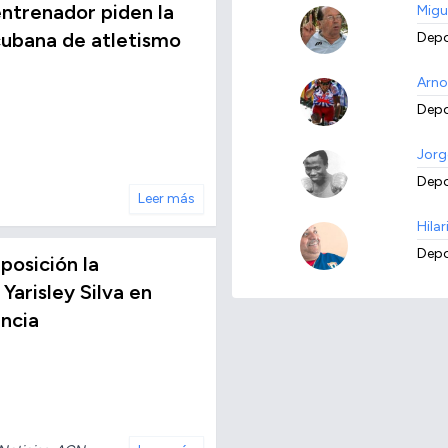
 entrenador piden la
Migu
cubana de atletismo
Depo
Arno
Depo
Jorg
Depo
Leer más
Hilar
Depo
posición la
Yarisley Silva en
ancia