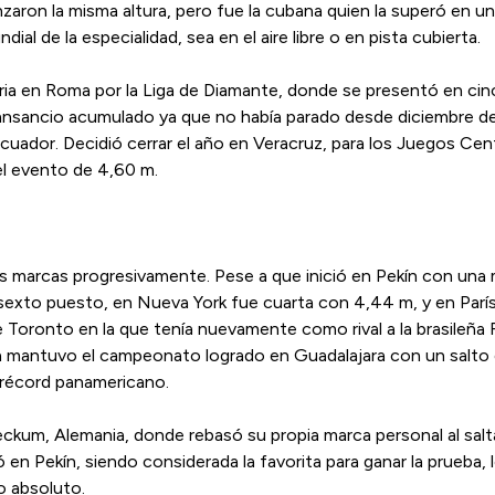
aron la misma altura, pero fue la cubana quien la superó en un 
al de la especialidad, sea en el aire libre o en pista cubierta.​
oria en Roma por la Liga de Diamante, donde se presentó en ci
cansancio acumulado ya que no había parado desde diciembre del
cuador. ​Decidió cerrar el año en Veracruz, para los Juegos Ce
el evento de 4,60 m.
us marcas progresivamente. Pese a que inició en Pekín con una 
sexto puesto, en Nueva York fue cuarta con 4,44 m, y en París
e Toronto en la que tenía nuevamente como rival a la brasileña 
ana mantuvo el campeonato logrado en Guadalajara con un salt
 récord panamericano.
um, Alemania, donde rebasó su propia marca personal al saltar
en Pekín, siendo considerada la favorita para ganar la prueba, 
lo absoluto.