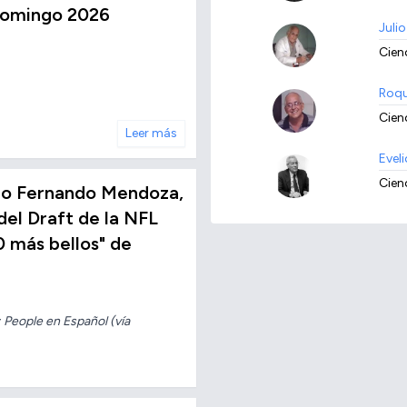
Domingo 2026
Juli
Cien
Roqu
Cienc
Leer más
Evel
Cien
no Fernando Mendoza,
del Draft de la NFL
0 más bellos" de
 People en Español (vía