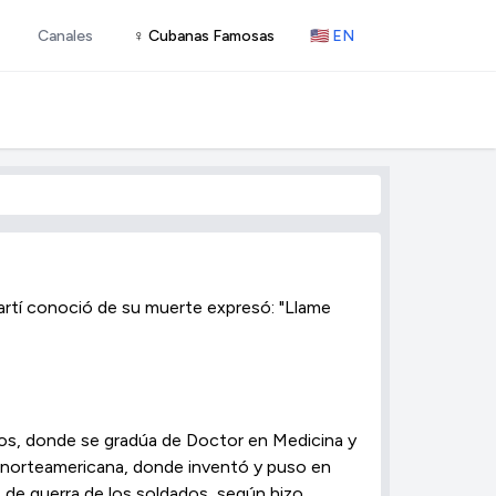
Canales
♀ Cubanas Famosas
🇺🇸 EN
artí conoció de su muerte expresó: "Llame
dos, donde se gradúa de Doctor en Medicina y
ón norteamericana, donde inventó y puso en
s de guerra de los soldados, según hizo