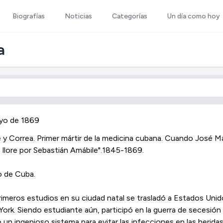
Biografías
Noticias
Categorías
Un día como hoy
a
yo de 1869
 y Correa. Primer mártir de la medicina cubana. Cuando José M
o llore por Sebastián Amábile".1845-1869.
o de Cuba.
imeros estudios en su ciudad natal se trasladó a Estados Uni
York. Siendo estudiante aún, participó en la guerra de secesi
 un ingenioso sistema para evitar las infecciones en las herida