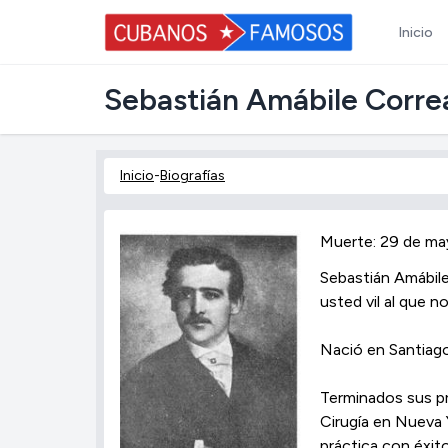
Inicio
Sebastián Amábile Corre
Inicio
-
Biografías
Muerte: 29 de ma
Sebastián Amábile
usted vil al que n
Nació en Santiag
Terminados sus pr
Cirugía en Nueva 
práctica con éxito