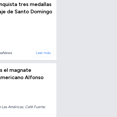
conquista tres medallas
taje de Santo Domingo
baNews
Leer más
os el magnate
americano Alfonso
o Las Américas; Café Fuerte;