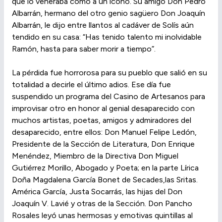
que lo veneraba como a un ícono. Su amigo Don Pedro
Albarrán, hermano del otro genio sagüero Don Joaquín
Albarrán, le dijo entre llantos al cadáver de Solís aún
tendido en su casa: “Has tenido talento mi inolvidable
Ramón, hasta para saber morir a tiempo”.
La pérdida fue horrorosa para su pueblo que salió en su
totalidad a decirle el último adios. Ese día fue
suspendido un programa del Casino de Artesanos para
improvisar otro en honor al genial desaparecido con
muchos artistas, poetas, amigos y admiradores del
desaparecido, entre ellos: Don Manuel Felipe Ledón,
Presidente de la Sección de Literatura, Don Enrique
Menéndez, Miembro de la Directiva Don Miguel
Gutiérrez Morillo, Abogado y Poeta; en la parte Lírica
Doña Magdalena García Bonet de Secades,las Sritas.
América García, Justa Socarrás, las hijas del Don
Joaquín V. Lavié y otras de la Sección. Don Pancho
Rosales leyó unas hermosas y emotivas quintillas al