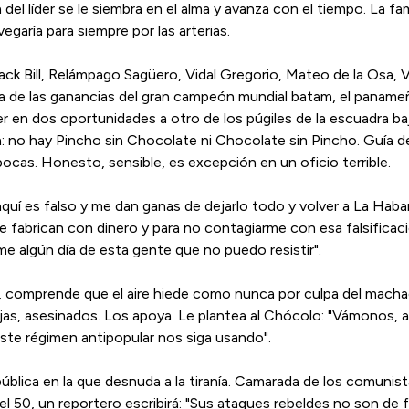
el líder se le siembra en el alma y avanza con el tiempo. La fami
egaría para siempre por las arterias.
Black Bill, Relámpago Sagüero, Vidal Gregorio, Mateo de la Osa, 
a de las ganancias del gran campeón mundial batam, el panameñ
er en dos oportunidades a otro de los púgiles de la escuadra ba
: no hay Pincho sin Chocolate ni Chocolate sin Pincho. Guía d
pocas. Honesto, sensible, es excepción en un oficio terrible.
uí es falso y me dan ganas de dejarlo todo y volver a La Haban
se fabrican con dinero y para no contagiarme con esa falsific
e algún día de esta gente que no puedo resistir".
o, comprende que el aire hiede como nunca por culpa del machad
ejas, asesinados. Los apoya. Le plantea al Chócolo: "Vámonos, a
ste régimen antipopular nos siga usando".
ública en la que desnuda a la tiranía. Camarada de los comunist
l 50, un reportero escribirá: "Sus ataques rebeldes no son de 