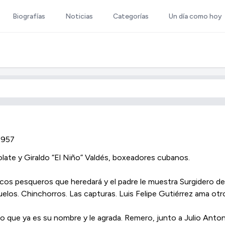
Biografías
Noticias
Categorías
Un día como hoy
1957
ate y Giraldo “El Niño” Valdés, boxeadores cubanos.
cos pesqueros que heredará y el padre le muestra Surgidero de
elos. Chinchorros. Las capturas. Luis Felipe Gutiérrez ama otro
ho que ya es su nombre y le agrada. Remero, junto a Julio Anton