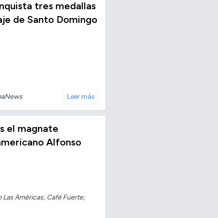
conquista tres medallas
taje de Santo Domingo
baNews
Leer más
os el magnate
americano Alfonso
o Las Américas; Café Fuerte;