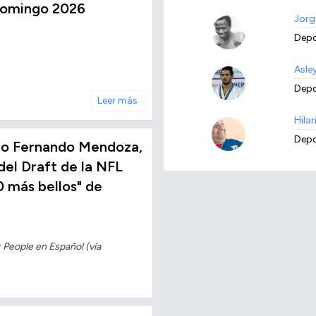
Domingo 2026
Jorg
Depo
Asle
Depo
Leer más
Hilar
Depo
no Fernando Mendoza,
del Draft de la NFL
0 más bellos" de
 People en Español (vía