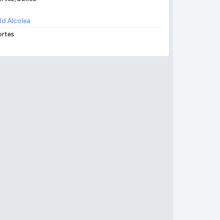
ld Alcolea
rtes