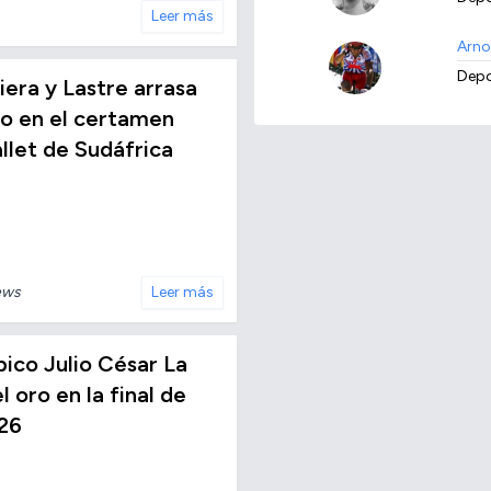
Leer más
Arno
Depo
iera y Lastre arrasa
ro en el certamen
allet de Sudáfrica
ews
Leer más
ico Julio César La
 oro en la final de
26