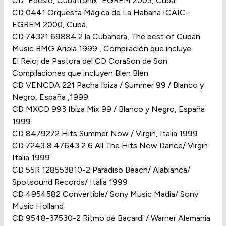
CD “Edesio, Cubatronix” EGREM 2003, Cuba
CD 0441 Orquesta Mágica de La Habana ICAIC-
EGREM 2000, Cuba.
CD 74321 69884 2 la Cubanera, The best of Cuban
Music BMG Ariola 1999 , Compilación que incluye
El Reloj de Pastora del CD CoraSon de Son
Compilaciones que incluyen Blen Blen
CD VENCDA 221 Pacha Ibiza / Summer 99 / Blanco y
Negro, España ,1999
CD MXCD 993 Ibiza Mix 99 / Blanco y Negro, España
1999
CD 8479272 Hits Summer Now / Virgin, Italia 1999
CD 7243 8 47643 2 6 All The Hits Now Dance/ Virgin
Italia 1999
CD 55R 128553810-2 Paradiso Beach/ Alabianca/
Spotsound Records/ Italia 1999
CD 4954582 Convertible/ Sony Music Madia/ Sony
Music Holland
CD 9548-37530-2 Ritmo de Bacardi / Warner Alemania